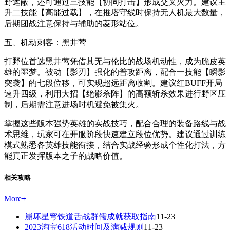
野遮蔽，还可通过三技能【协同打击】形成交叉火力。建议主
升二技能【高能过载】，在推塔守线时保持无人机最大数量，
后期团战注意保持与辅助的菱形站位。
五、机动刺客：黑井莺
打野位首选黑井莺凭借其无与伦比的战场机动性，成为脆皮英
雄的噩梦。被动【影刃】强化的普攻距离，配合一技能【瞬影
突袭】的七段位移，可实现超远距离收割。建议红BUFF开局
速升四级，利用大招【绝影杀阵】的高额斩杀效果进行野区压
制，后期需注意进场时机避免被集火。
掌握这些版本强势英雄的实战技巧，配合合理的装备路线与战
术思维，玩家可在开服阶段快速建立段位优势。建议通过训练
模式熟悉各英雄技能衔接，结合实战经验形成个性化打法，方
能真正发挥版本之子的战略价值。
相关攻略
More
+
崩坏星穹铁道舌战群儒成就获取指南
11-23
2023淘宝618活动时间及满减规则
11-23