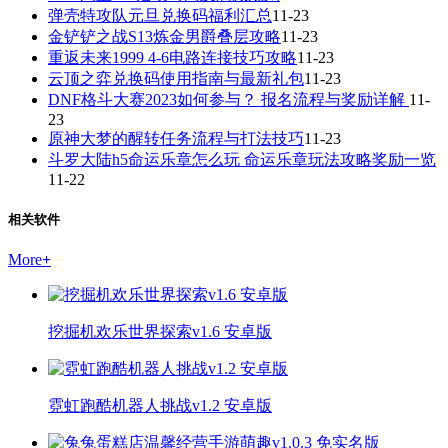
弹壳特攻队元旦兑换码福利汇总
11-23
金铲铲之战S13炼金男爵叠层攻略
11-23
重返未来1999 4-6电路连接技巧攻略
11-23
云顶之弈兑换码使用指南与最新礼包
11-23
DNF格斗大赛2023如何参与？ 报名流程与奖励详解
11-
23
原神大梦的醒转任务流程与打法技巧
11-23
斗罗大陆h5命运乐章怎么玩 命运乐章玩法攻略奖励一览
11-22
相关软件
More
+
挖掘机欢乐世界探索v1.6 安卓版
霓虹跑酷机器人挑战v1.2 安卓版