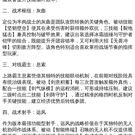
二、战术枢纽：灰曲
定位为半肉战士的灰曲是团队攻防转换的关键角色。被动技能
【坚韧壁垒】使其在承受伤害时获得额外双抗，三技能【裂地
猛击】兼具控制与破甲效果。建议出装选择冰霜战锤与守护者
铠甲的组合，既能提升开团容错率，又可利用大招【无畏冲
锋】切割敌方阵型。该角色特别适合喜欢掌控战场节奏的指挥
型玩家。
三、对线霸主：息索
上路霸主息索凭借其独特的技能联动机制，在前期对线阶段具
有统治级表现。被动【剑意积蓄】每三次普攻触发额外真伤，
配合一技能【剑气纵横】的远程消耗，可形成持续压制。建议
二级时点出二技能【剑阵守护】，通过精准的格挡时机反制对
手关键技能，建立经济优势后转线参团。
四、战术射手：远风
作为版本最强功能型射手，远风的战略价值在于其独特的无人
机协同作战体系。被动【智能终端】召唤的无人机不仅提供视