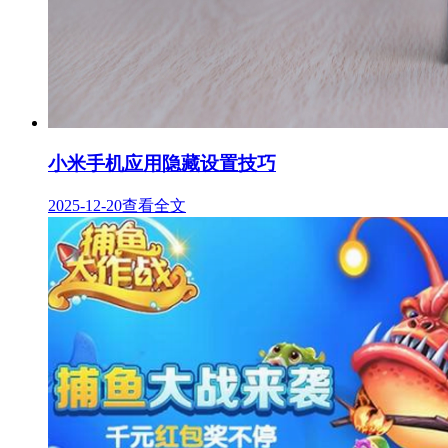
小米手机应用隐藏设置技巧
2025-12-20
查看全文