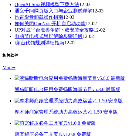
OpenAI Sora视频模型下载方法
12-03
通义千问网页版入口与企业测试详解
12-03
迅雷影音卸载操作指南
12-03
如何关闭OneNote开机自启动功能
12-02
UP对战平台魔兽争霸下载安装全攻略
12-02
电脑节电模式黑屏解除步骤详解
12-02
i茅台代领规则详细指南
12-02
相关软件
More
+
熊猫听听电台应用免费畅听海量节目v5.8.6 最新版
摩术师商家管理系统助力高效运营v1.1.50 安卓版
萌宠解压必备工具宝典v1.0.8 免费版