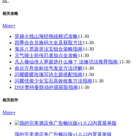
战。
相关攻略
More
+
穿越火线山海经挑战模式攻略
11-30
四季合合兑换码大全及获取方法
11-30
鬼谷八荒器灵法宝组合策略指南
11-30
元气骑士前传忍者加点全攻略
11-30
凡人修仙传人界篇选什么修？ 法修功法推荐指南
11-30
命运方舟坐标信号发送方法详解
11-30
闪耀暖暖玫瑰写诗主题搭配指南
11-30
闪耀优俊少女宝石高效收集方法指南
11-30
DNF奥特曼联动外观获取指南
11-30
相关软件
More
+
我的完美酒店免广告畅玩版v1.0.22内置菜单版