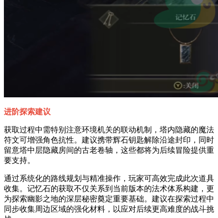
进阶探索建议
获取过程中需特别注意环境机关的联动机制，塔内隐藏的魔法
符文可增强角色抗性。建议携带辉石钥匙解除沿途封印，同时
留意塔中层隐藏房间的古老卷轴，这些都将为后续冒险提供重
要支持。
通过系统化的路线规划与精准操作，玩家可高效完成此次道具
收集。记忆石的获取不仅关系到当前版本的法术体系构建，更
为探索幽影之地的深层秘密奠定重要基础。建议在探索过程中
同步收集周边区域的强化材料，以应对后续更高难度的战斗挑