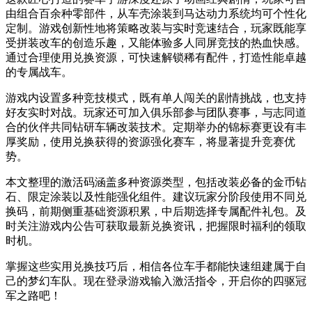
由组合百余种零部件，从车壳涂装到马达动力系统均可个性化
定制。游戏创新性地将策略改装与实时竞速结合，玩家既能享
受拼装改车的创造乐趣，又能体验多人同屏竞技的热血快感。
通过合理使用兑换资源，可快速解锁稀有配件，打造性能卓越
的专属战车。
游戏内设置多种竞技模式，既有单人闯关的剧情挑战，也支持
好友实时对战。玩家还可加入俱乐部参与团队赛事，与志同道
合的伙伴共同钻研车辆改装技术。定期举办的锦标赛更设有丰
厚奖励，使用兑换获得的资源强化赛车，将显著提升竞赛优
势。
本文整理的激活码涵盖多种资源类型，包括改装必备的金币钻
石、限定涂装以及性能强化组件。建议玩家分阶段使用不同兑
换码，前期侧重基础资源积累，中后期选择专属配件礼包。及
时关注游戏内公告可获取最新兑换资讯，把握限时福利的领取
时机。
掌握这些实用兑换技巧后，相信各位车手都能快速组建属于自
己的梦幻车队。现在登录游戏输入激活指令，开启你的四驱冠
军之路吧！