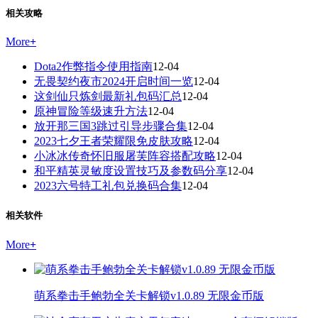
相关攻略
More
+
Dota2作弊指令使用指南
12-04
无畏契约夜市2024开启时间一览
12-04
这剑仙只炼剑最新礼包码汇总
12-04
原神冒险等级速升方法
12-04
放开那三国3跳过引导步骤合集
12-04
2023七夕王者荣耀限免皮肤攻略
12-04
小冰冰传奇怀旧服屠芙阵容搭配攻略
12-04
和平精英灵敏度设置技巧及参数码分享
12-04
2023六号特工礼包兑换码合集
12-04
相关软件
More
+
萌系拳击手鲍勃全关卡解锁v1.0.89 无限金币版