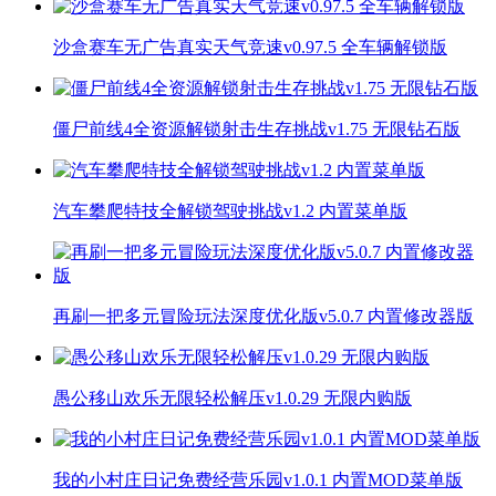
沙盒赛车无广告真实天气竞速v0.97.5 全车辆解锁版
僵尸前线4全资源解锁射击生存挑战v1.75 无限钻石版
汽车攀爬特技全解锁驾驶挑战v1.2 内置菜单版
再刷一把多元冒险玩法深度优化版v5.0.7 内置修改器版
愚公移山欢乐无限轻松解压v1.0.29 无限内购版
我的小村庄日记免费经营乐园v1.0.1 内置MOD菜单版