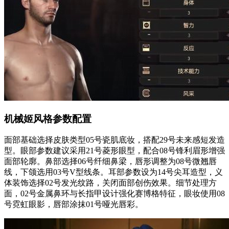
机械姬风格参数配置
面部基础选择皮肤类型05号瓷肌底妆，搭配29号未来感短发造
型。眼部参数建议采用21号菱形眼型，配合08号锋利眉形增强
面部轮廓。鼻部选择06号纤细鼻梁，唇形调整为08号微翘唇
线，下颌选用03号V型线条。耳部参数设为14号尖耳造型，义
体装饰选择02号发光纹路，关闭面部创伤效果。细节处理方
面，02号金属鼻环与长指甲设计强化赛博格特征，眼妆使用08
号霓虹眼影，唇部涂抹01号哑光唇彩。