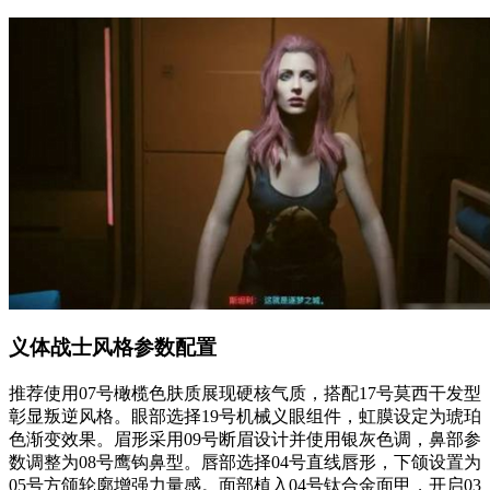
义体战士风格参数配置
推荐使用07号橄榄色肤质展现硬核气质，搭配17号莫西干发型
彰显叛逆风格。眼部选择19号机械义眼组件，虹膜设定为琥珀
色渐变效果。眉形采用09号断眉设计并使用银灰色调，鼻部参
数调整为08号鹰钩鼻型。唇部选择04号直线唇形，下颌设置为
05号方颌轮廓增强力量感。面部植入04号钛合金面甲，开启03