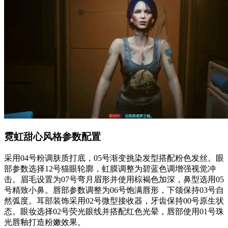
霓虹甜心风格参数配置
采用04号粉调肤质打底，05号渐变挑染发型搭配粉色发丝。眼
部参数选择12号猫眼轮廓，虹膜调整为碧蓝色调增强视觉冲
击。眉毛设置为07号弯月眉形并使用棕褐色加深，鼻型选用05
号精致小鼻。唇部参数调整为06号饱满唇形，下颌保持03号自
然弧度。耳部装饰采用02号微型接收器，牙齿保持00号原生状
态。眼妆选择02号荧光眼线并搭配红色光晕，唇部使用01号珠
光唇釉打造粉嫩效果。