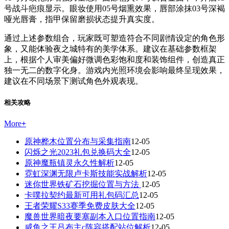
号战斗疤痕显示。眼妆使用05号烟熏效果，唇部涂抹03号深褐
哑光唇膏，指甲保留磨损状态提升真实度。
通过上述参数组合，玩家既可塑造符合不同剧情设定的角色形
象，又能体验夜之城特有的美学体系。建议在基础参数框架
上，根据个人审美偏好微调色彩饱和度和装饰组件，创造真正
独一无二的数字化身。游戏内光照环境会影响最终呈现效果，
建议在不同场景下测试角色外观表现。
相关攻略
More
+
原神桦木位置分布与采集指南
12-05
闪烁之光2023礼包兑换码大全
12-05
原神魔瓶镇灵永久性解析
12-05
霓虹深渊无限卢卡斯技能实战解析
12-05
迷你世界铁矿石挖掘位置与方法
12-05
卡噗拉契约最新可用礼包码汇总
12-05
王者荣耀S33赛季免费皮肤大全
12-05
魔兽世界暗夜要塞副本入口位置指南
12-05
咸鱼之王吕布主c阵容搭配站位解析
12-05