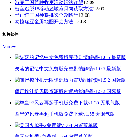
洛克王国芒种收麦活动玩法详解
12-09
密室逃脱18移动迷城扇贝肉获取方法
12-09
**正统三国神将挑选全攻略**
12-08
泰拉瑞亚全屏地图开启方法
12-08
相关软件
More
+
失落的记忆中文免费版完整剧情解锁v1.0.5 最新版
僵尸榨汁机无限资源版内置功能解锁v1.5.2 国际版
拳皇97风云再起手机版免费下载v1.55 无限气版
美国火枪手2免费版v1.64 内置菜单版