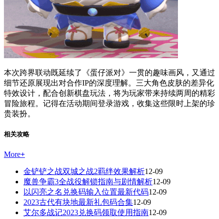
本次跨界联动既延续了《蛋仔派对》一贯的趣味画风，又通过
细节还原展现出对合作IP的深度理解。三大角色皮肤的差异化
特效设计，配合创新棋盘玩法，将为玩家带来持续两周的精彩
冒险旅程。记得在活动期间登录游戏，收集这些限时上架的珍
贵装扮。
相关攻略
More
+
金铲铲之战双城之战2羁绊效果解析
12-09
魔兽争霸3全战役解锁指南与剧情解析
12-09
以闪亮之名兑换码输入位置最新代码
12-09
2023古代有块地最新礼包码合集
12-09
艾尔多战记2023兑换码领取使用指南
12-09