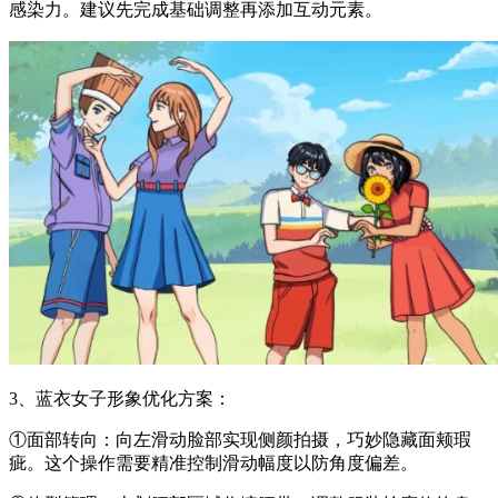
感染力。建议先完成基础调整再添加互动元素。
3、蓝衣女子形象优化方案：
①面部转向：向左滑动脸部实现侧颜拍摄，巧妙隐藏面颊瑕
疵。这个操作需要精准控制滑动幅度以防角度偏差。