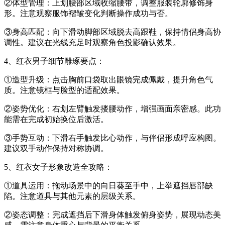
②体型管理：上划腰部区域收缩腰带，调整服装轮廓修饰身
形。注意观察服饰褶皱变化判断操作成功与否。
③身高匹配：向下滑动脚部区域脱去高跟鞋，保持情侣身高协
调性。建议在光线充足时观察角色投影确认效果。
4、红衣男子细节雕琢要点：
①造型升级：点击胸前口袋取出眼镜完成佩戴，提升角色气
质。注意镜框与脸型的适配效果。
②姿势优化：右划左臂触发搂腰动作，增强画面亲密感。此功
能需在完成初始换位后激活。
③手势互动：下滑右手触发比心动作，与伴侣形成呼应构图。
建议双手动作保持对称协调。
5、红衣女子形象改造全攻略：
①道具运用：拖动场景中的向日葵至手中，上举遮挡唇部缺
陷。注意道具与其他元素的层级关系。
②姿态调整：完成遮挡后下滑身体触发俯身姿势，展现动态美