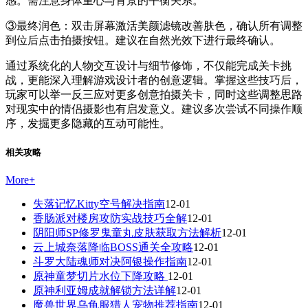
感。需注意身体重心与背景的平衡关系。
③最终润色：双击屏幕激活美颜滤镜改善肤色，确认所有调整
到位后点击拍摄按钮。建议在自然光效下进行最终确认。
通过系统化的人物交互设计与细节修饰，不仅能完成关卡挑
战，更能深入理解游戏设计者的创意逻辑。掌握这些技巧后，
玩家可以举一反三应对更多创意拍摄关卡，同时这些调整思路
对现实中的情侣摄影也有启发意义。建议多次尝试不同操作顺
序，发掘更多隐藏的互动可能性。
相关攻略
More
+
失落记忆Kitty空号解决指南
12-01
香肠派对楼房攻防实战技巧全解
12-01
阴阳师SP修罗鬼童丸皮肤获取方法解析
12-01
云上城奈落降临BOSS通关全攻略
12-01
斗罗大陆魂师对决阿银操作指南
12-01
原神童梦切片水位下降攻略
12-01
原神利亚姆成就解锁方法详解
12-01
魔兽世界乌龟服猎人宠物推荐指南
12-01