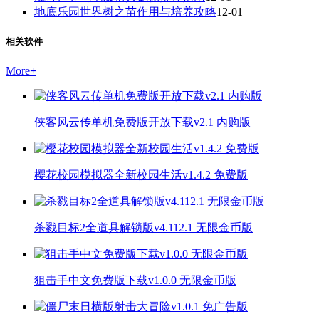
地底乐园世界树之苗作用与培养攻略
12-01
相关软件
More
+
侠客风云传单机免费版开放下载v2.1 内购版
樱花校园模拟器全新校园生活v1.4.2 免费版
杀戮目标2全道具解锁版v4.112.1 无限金币版
狙击手中文免费版下载v1.0.0 无限金币版