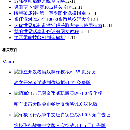
最强祖师后勤系统全攻略
12-11
保卫萝卜4周赛1012通关攻略
12-11
暗黑破坏神4第二赛季职业选择指南
12-11
蛋仔派对2025年10000蛋币兑换码大全
12-11
迷你世界狐莉莉激活码获取方法与使用指南
12-11
我的世界活塞制作详细图文教程
12-11
绝区零简技能机制全解析
12-11
相关软件
More
+
独立开发者游戏制作模拟v1.55 免费版
萌军出击无限金币畅玩版策略v1.0 汉化版
终极飞行战争中文版真实空战v1.0.5 无广告版