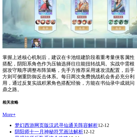
掌握上述核心机制后，建议在卡池组建阶段着重考量侠客属性
搭配，阴阳系角色作为压轴选择往往能扭转战局。实战中需根
据攻守顺序调整布阵策略，先手方推荐采用速攻流配置，后手
方则可侧重防御反击体系。每日两次免费挑战机会务必充分利
用，通过反复实战积累角色搭配经验，方能在书仙录中成就问
鼎之路。
相关攻略
More
+
梦幻西游网页版汉武寻仙通关阵容解析
12-12
阴阳师十一月神秘符咒画法解析
12-12