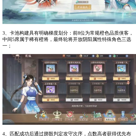
3、卡池构建具有明确梯度划分：前8位为常规橙色品质侠客，
中间5席属于稀有橙将，最终轮将开放阴阳属性特殊角色三选
一；
4、匹配成功后通过掷骰判定攻守次序，点数高者获得优先布