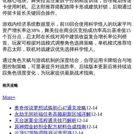
化核心地块。舞美拉需注重骰子控制精度训练，合理规划传送
卡使用时机。忍太郎推荐搭配路障卡形成建筑封锁，后期通过
停留卡延长关键回合操作。
游戏内经济系统数据显示，前10回合使用科学怪人的玩家平均
资产增长率达38%，舞美拉在商业区竞拍成功率高出基准值15
个百分点，忍太郎在长线对局中建筑收益复合增长率位列榜
首。玩家可根据对战模式调整角色选择策略，单机模式推荐培
养忍太郎，联机对战建议优先选择科学怪人。
通过角色天赋与游戏机制的深度结合，合理运用卡牌组合与地
图控制策略，可显著提升对战胜率。后续版本更新后将持续追
踪角色强度变化，为玩家提供最新战术指南。
相关攻略
More
+
奥奇传说梦想试炼初心47通关攻略
12-14
永劫无间祈福任务高频刷新区域详解
12-14
天台迷案全流程通关技巧解析
12-14
原神熠金妙剂全配方材料合成指南
12-14
云顶S7冒险霞阵容运营思路
12-14