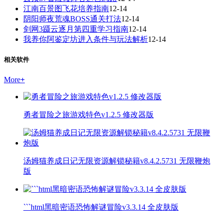
江南百景图飞花培养指南
12-14
阴阳师夜荒魂BOSS通关打法
12-14
剑网3蹑云逐月第四重学习指南
12-14
我养你阿鉴定坊进入条件与玩法解析
12-14
相关软件
More
+
勇者冒险之旅游戏特色v1.2.5 修改器版
汤姆猫养成日记无限资源解锁秘籍v8.4.2.5731 无限鞭炮
版
```html黑暗密语恐怖解谜冒险v3.3.14 全皮肤版