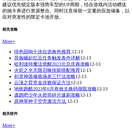
建议优先锁定版本强势车型的UP周期，结合游戏内活动赠送
的抽卡券进行资源整合。同时注意保留一定量的应急储备，以
应对突发性的限定卡池开放。
相关攻略
More
+
绯色回响十连自选角色推荐
12-13
异族崛起红豆任务触发条件详解
12-13
哈利波特魔法觉醒2023元旦庆典攻略
12-13
火炬之光无限召唤技能搭配推荐
12-13
剑灵神器修炼场老三打法攻略
12-13
云顶之弈赏金连败保证方法
12-13
地铁跑酷2023年6月有效兑换码领取攻略
12-13
逃跑吧少年火箭筒碎片速刷攻略
12-13
原神草种子空壳激活方法
12-13
相关软件
More
+