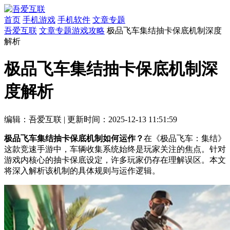
首页
手机游戏
手机软件
文章专题
吾爱互联
文章专题
游戏攻略
极品飞车集结抽卡保底机制深度
解析
极品飞车集结抽卡保底机制深
度解析
编辑：吾爱互联
|
更新时间：2025-12-13 11:51:59
极品飞车集结抽卡保底机制如何运作？
在《极品飞车：集结》
这款竞速手游中，车辆收集系统始终是玩家关注的焦点。针对
游戏内核心的抽卡保底设定，许多玩家仍存在理解误区。本文
将深入解析该机制的具体规则与运作逻辑。