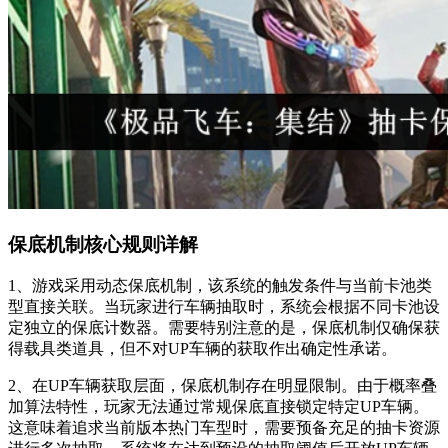
保底机制核心规则详解
1、游戏采用动态保底机制，该系统的触发条件与当前卡池类
型直接关联。当玩家进行车辆抽取时，系统会根据不同卡池设
定独立的保底计数器。需要特别注意的是，保底机制仅确保获
得载具类道具，但不对UP车辆的获取作出确定性承诺。
2、在UP车辆获取层面，保底机制存在明显限制。由于概率叠
加算法特性，玩家无法通过常规保底直接锁定特定UP车辆。
这意味着追求当前版本热门车型时，需要预备充足的抽卡资源