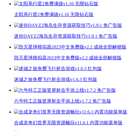
太阳系行星2免费满级v1.16 无限钻石版
迷你DAYZ2海岛生存资源获取技巧v1.9.1 免广告版
毁灭星球模拟器2023中文免费版v2.2 成就全部解锁版
迷城之旅免费飞行射击游戏v1.6.3 红包版
六号特工正版竖屏射击手游上线v1.7.2 免广告版
合成龙奇幻世界无限资源畅玩v11.6.1 内置功能菜单版