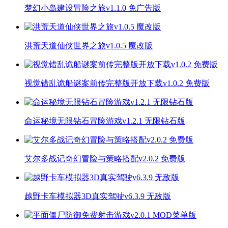
梦幻小岛建设冒险之旅v1.1.0 免广告版
洪荒天道仙侠世界之旅v1.0.5 魔改版
视觉错乱诡船谜案前传完整版开放下载v1.0.2 免费版
命运秘境无限钻石冒险游戏v1.2.1 无限钻石版
艾尔多战记奇幻冒险与策略搭配v2.0.2 免费版
越野卡车模拟器3D真实驾驶v6.3.9 无敌版