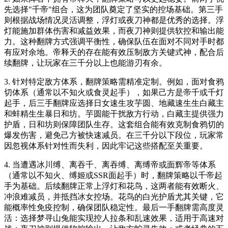
先选择"千帝"组合，这为团队奠定了坚实的控场基础。第三手
则根据战场情况灵活调整，浮灯或夜刀神都是优秀的选择。浮
灯能施加群体伤害和减益效果，而夜刀神则提供软控和输出能
力。这种翻牌方式强调平衡性，确保队伍在面对不同对手时都
有应对余地。帝释天的存在能有效压制敌方关键式神，配合后
续翻牌，让玩家在三千分以上也能游刃有余。
3. 针对特定敌方体系，翻牌策略需精准定制。例如，面对食鸦
切体系（通常以不知火或食灵起手），如果己方是帝千或千灯
起手，后三手翻牌应选择日女速生攻芋圆、地藏速生生白藏主
和蚌精生生暴日和坊。芋圆能干扰敌方行动，白藏主提供强力
护盾，日和坊则保障团队生存。这套组合能有效克制食鸦切的
爆发伤害，避免己方被快速减员。在三千分以下段位，玩家常
因忽视体系针对性而失利，因此牢记这些搭配至关重要。
4. 当遭遇冰川缚、离吞千、离吞缚、离缚帝或面辉帝等体系
（通常以不知火、缚姬或SSR面起手）时，翻牌策略以千帝起
手为基础。后续翻牌正常上浮灯和花鸟，这两者能有效断火、
冲浪难减员，并抵挡冰女控场。花鸟的白光护盾尤其关键，它
能概率性免疫控制，确保团队稳定性。最后一手翻牌需高度灵
活：选择梦寻山兔能实现控人拉条和乱速效果，适用于高速对