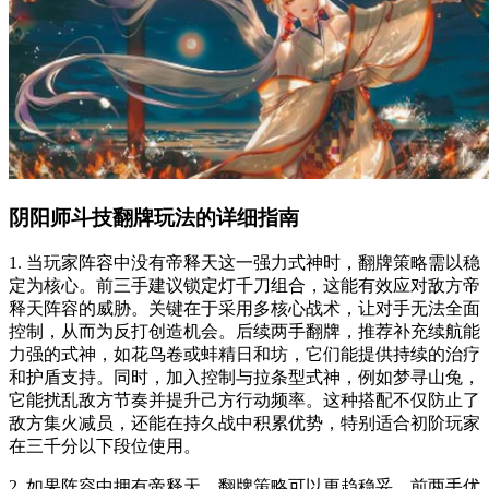
阴阳师斗技翻牌玩法的详细指南
1. 当玩家阵容中没有帝释天这一强力式神时，翻牌策略需以稳
定为核心。前三手建议锁定灯千刀组合，这能有效应对敌方帝
释天阵容的威胁。关键在于采用多核心战术，让对手无法全面
控制，从而为反打创造机会。后续两手翻牌，推荐补充续航能
力强的式神，如花鸟卷或蚌精日和坊，它们能提供持续的治疗
和护盾支持。同时，加入控制与拉条型式神，例如梦寻山兔，
它能扰乱敌方节奏并提升己方行动频率。这种搭配不仅防止了
敌方集火减员，还能在持久战中积累优势，特别适合初阶玩家
在三千分以下段位使用。
2. 如果阵容中拥有帝释天，翻牌策略可以更趋稳妥。前两手优