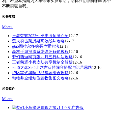
利。希望本指南为大家带来实质帮助，助你在阴阳师的世界中
不断突破自我。
相关攻略
More
+
王者荣耀2023七夕皮肤预测介绍
12-17
萤火突击莱恩斯高效战斗攻略
12-17
gta5图拉尔多购买位置方法
12-17
晶核手游捏脸系统详细解锁教程
12-16
梦幻西游网页版九月五行斗法攻略
12-16
王者荣耀小兵皮肤共享机制全解析
12-16
云顶之弈S9.5比尔吉沃特阵容搭配与运营思路
12-16
绝区零式舆防卫战阵容组合攻略
12-16
动物井全蜡烛位置收集图文攻略
12-16
相关软件
More
+