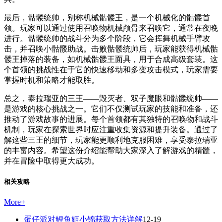
最后，骷髅统帅，别称机械骷髅王，是一个机械化的骷髅首
领。玩家可以通过使用召唤物机械颅骨来召唤它，通常在夜晚
进行。骷髅统帅的战斗分为多个阶段，它会挥舞机械手臂攻
击，并召唤小骷髅助战。击败骷髅统帅后，玩家能获得机械骷
髅王掉落的装备，如机械骷髅王面具，用于合成高级套装。这
个首领的挑战性在于它的快速移动和多变攻击模式，玩家需要
掌握时机和策略才能取胜。
总之，泰拉瑞亚的三王——毁灭者、双子魔眼和骷髅统帅——
是游戏的核心挑战之一。它们不仅测试玩家的技能和准备，还
推动了游戏故事的进展。每个首领都有其独特的召唤物和战斗
机制，玩家在探索世界时应注重收集资源和提升装备。通过了
解这些三王的细节，玩家能更顺利地克服困难，享受泰拉瑞亚
的丰富内容。希望这份介绍能帮助大家深入了解游戏的精髓，
并在冒险中取得更大成功。
相关攻略
More
+
蛋仔派对鲤鱼姬小锦获取方法详解
12-19