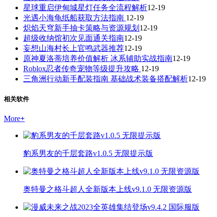
星球重启伊甸城星灯任务全流程解析
12-19
光遇小海龟纸船获取方法指南
12-19
炽焰天穹新手抽卡策略与资源规划
12-19
超级收纳馆初次见面通关指南
12-19
妄想山海村长上官鸣武器推荐
12-19
原神夏洛蒂培养价值解析 冰系辅助实战指南
12-19
Roblox忍者传奇宠物等级提升攻略
12-19
三角洲行动新手配装指南 基础战术装备搭配解析
12-19
相关软件
More
+
豹系男友的千层套路v1.0.5 无限提示版
奥特曼之格斗超人全新版本上线v9.1.0 无限资源版