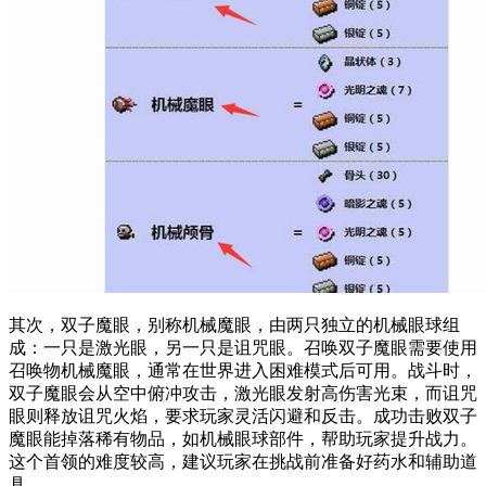
其次，双子魔眼，别称机械魔眼，由两只独立的机械眼球组
成：一只是激光眼，另一只是诅咒眼。召唤双子魔眼需要使用
召唤物机械魔眼，通常在世界进入困难模式后可用。战斗时，
双子魔眼会从空中俯冲攻击，激光眼发射高伤害光束，而诅咒
眼则释放诅咒火焰，要求玩家灵活闪避和反击。成功击败双子
魔眼能掉落稀有物品，如机械眼球部件，帮助玩家提升战力。
这个首领的难度较高，建议玩家在挑战前准备好药水和辅助道
具。