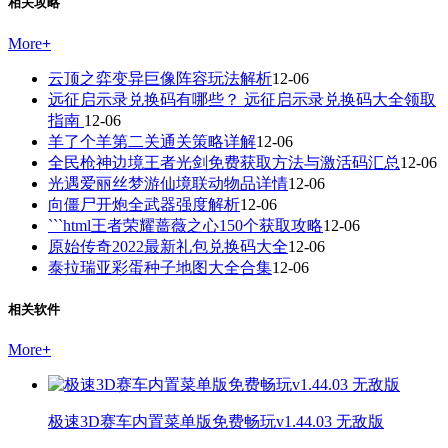
相关攻略
More
+
云顶之弈变异巨像阵容玩法解析
12-06
远征启示录兑换码有哪些？ 远征启示录兑换码大全领取
指南
12-06
羊了个羊第二关通关策略详解
12-06
全民枪神边境王者光剑免费获取方法与激活码汇总
12-06
光遇爱丽丝梦游仙境联动物品详情
12-06
向僵尸开炮全武器强度解析
12-06
```html王者荣耀蔷薇之心150个获取攻略
12-06
原始传奇2022最新礼包兑换码大全
12-06
泰拉瑞亚彩蛋种子地图大全合集
12-06
相关软件
More
+
极速3D赛车内置菜单版免费畅玩v1.44.03 无敌版