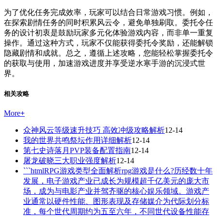
为了优化任务完成效率，玩家可以结合日常游戏习惯。例如，
在探索剧情任务的同时积累风云令，避免单独刷取。委托令任
务的设计初衷是鼓励玩家多元化体验游戏内容，而非单一重复
操作。通过这种方式，玩家不仅能获得委托令奖励，还能解锁
隐藏剧情和成就。总之，遵循上述攻略，您能轻松掌握委托令
的获取与使用，加速游戏进度并享受逆水寒手游的沉浸式世
界。
相关攻略
More
+
众神风云等级速升技巧 高效冲级攻略解析
12-14
我的世界共鸣祭坛作用详细解析
12-14
第七史诗落月PVP装备配置指南
12-14
屠龙破晓三大职业强度解析
12-14
```htmlRPG游戏类型全面解析rpg游戏是什么?历经数十年
发展，电子游戏产业已成长为规模超千亿美元的庞大市
场，成为与电影产业并驾齐驱的核心娱乐领域。游戏产
业通常以硬件性能、图形表现及存储媒介为代际划分标
准，每个世代周期约为五至六年，不同世代设备性能存