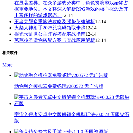
在显著差异。在众多游戏分类中，角色扮演游戏始终占
据重要地位。本文将深入解析RPG游戏的核心概念及其
丰富多样的游戏形态。
12-14
王者荣耀多重施法攻略及强势英雄解析
12-14
火柴人神射手2025兑换码领取步骤
12-14
摇光录乱世公主阵容搭配实战指南
12-14
芭芭拉圣遗物搭配方案与实战应用解析
12-14
相关软件
More
+
动物融合模拟器免费畅玩v200572 无广告版
宇宙入侵者安卓中文版解锁全机型玩法v0.0.23 无限钻石
版