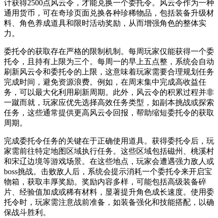
计获得2500点风云令，才能兑换一个委托令。风云令作为一种
通用货币，可在奇珍页面兑换各种珍稀物品，包括装备升级材
料、角色养成道具和限时活动奖励，从而增强角色的整体实
力。
委托令的获取存在严格的限制机制。每周玩家仅能获得一个委
托令，且持有上限为三个。每周一的早上五点整，系统会自动
刷新风云令和委托令的上限，这意味着玩家需要合理规划任务
完成时间，避免资源浪费。例如，在周末集中完成高收益任
务，可以最大化利用刷新周期。此外，风云令的积累过程并非
一蹴而就，玩家应优先选择高效任务类型，如副本挑战或探索
任务，这些通常提供更高风云令回报，帮助缩短委托令的获取
周期。
完成委托令任务的关键在于正确使用道具。获得委托令后，玩
家需前往特定地图区域执行任务。这些区域包括磁州、桃溪村
和宋辽边境等游戏场景。在这些地点，玩家会遭遇强力敌人或
boss挑战。击败敌人后，系统会提示消耗一个委托令来开启宝
物箱，获取丰厚奖励。奖励内容多样，可能包括高级装备碎
片、经验值加成或稀有材料，显著提升角色成长速度。使用委
托令时，玩家需注意战前准备，如装备强化和技能搭配，以确
保战斗胜利。