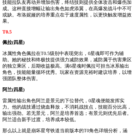
技能拉队友再动并增加伤害，终结技则提供全体攻击和爆伤加
成。这种直接增幅让输出角色如虎添翼，在高爆发战斗中不可
或缺。布洛妮娅的培养重点在于速度属性，以更快触发增益效
果。
T0.5
佩拉(四星)
冰属性角色佩拉在T0.5级别中表现突出，0星魂即可作为辅
助。她的秘技和终极技提供强力减防效果，减防属于伤害乘区
的独立乘区，后期收益极高。满6星魂时佩拉可担当冰系输出
角色，技能能量循环优秀。玩家在资源充裕时建议培养，以增
强团队整体伤害。
阿兰(四星)
雷属性输出角色阿兰是景元的下位替代，0星魂便能发挥实
力。他的战技通过烧血释放，不消耗战技点，技能百分比高，
输出强劲。若无景元，阿兰是培养首选；有景元则优先后者。
阿兰适合新手过渡，培养成本较低。
那么以上就是崩坏星穹铁道当前版本的T0角色详细分析，涵