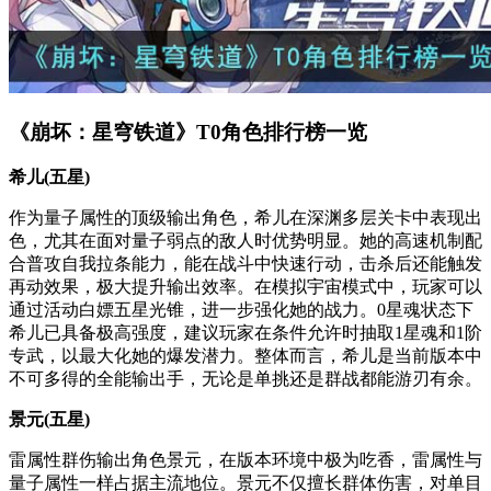
《崩坏：星穹铁道》T0角色排行榜一览
希儿(五星)
作为量子属性的顶级输出角色，希儿在深渊多层关卡中表现出
色，尤其在面对量子弱点的敌人时优势明显。她的高速机制配
合普攻自我拉条能力，能在战斗中快速行动，击杀后还能触发
再动效果，极大提升输出效率。在模拟宇宙模式中，玩家可以
通过活动白嫖五星光锥，进一步强化她的战力。0星魂状态下
希儿已具备极高强度，建议玩家在条件允许时抽取1星魂和1阶
专武，以最大化她的爆发潜力。整体而言，希儿是当前版本中
不可多得的全能输出手，无论是单挑还是群战都能游刃有余。
景元(五星)
雷属性群伤输出角色景元，在版本环境中极为吃香，雷属性与
量子属性一样占据主流地位。景元不仅擅长群体伤害，对单目