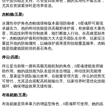
伍中提供稳定支持。尽管是四星角色，她的实用性不输五星，
尤其在资源紧张时是培养首选。
杰帕德(五星)
冰属性存护角色杰帕德堪称版本最强防御者，0星魂即可展现
卓越实力。他的终结技能提供高额群体护盾，有效吸收大量伤
害，而战技则带有控制效果，能打断敌人行动。在高难度副本
中，杰帕德的护盾和控制能力大大提升团队生存率。玩家应注
重提升他的防御属性，以确保护盾厚度和技能覆盖频率。杰帕
德是组建稳固前排的基石角色。
停云(四星)
停云是当前唯一拥有高额充能机制的角色，0星魂便能发挥辅
助作用。她的战技能为队友提供攻击增益，终结技则充能增
伤，显著提升团队输出效率。在能量管理方面，停云的优势无
可替代，尤其适合搭配高耗能输出手。玩家培养时需优化技能
循环，确保增益效果无缝衔接。
布洛妮娅(五星)
布洛妮娅是简单暴力的增益型角色，0星魂即可使用。她的战