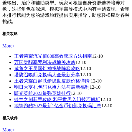
盖输出、治疗和辅助类型。玩家可根据自身资源选择培养对
象，这些角色在深渊、模拟宇宙等模式中均有卓越表现。希望
本排行榜能为您的游戏旅程提供实用指导，助您轻松应对各种
挑战。
相关攻略
More
+
王者荣耀流光值888高效获取方法指南
12-10
万国觉醒塞罗利决战通关攻略
12-10
咸鱼之王吴国灯神挑战阵容攻略
12-10
塔防召唤师兑换码大全最新分享
12-10
王者荣耀白起苍鳞隐世皮肤价格详情
12-10
明日大亨礼包码兑换方法与最新福利
12-10
曙光英雄2023最强英雄排行
12-10
铃兰之剑新手攻略 和平世界入门技巧解析
12-10
地铁跑酷2023最新1亿金币钥匙兑换码汇总
12-10
相关软件
More
+