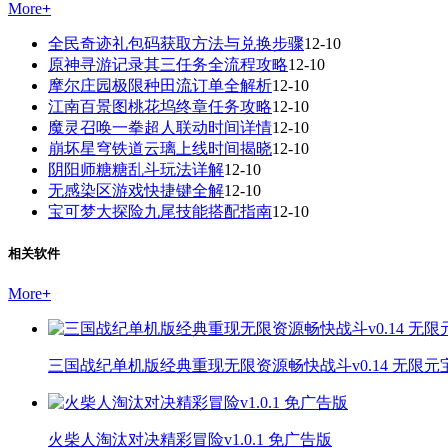
More
+
全民奇迹礼包码获取方法与兑换步骤
12-10
原神寻游记录其三任务全流程攻略
12-10
摩尔庄园极限种田流订单全解析
12-10
江南百景图桃花坞终章任务攻略
12-10
魔灵召唤一拳超人联动时间详情
12-10
崩坏星穹铁道云璃上线时间揭晓
12-10
阴阳师糖糖乱斗玩法详解
12-10
无感染区游戏快捷键全解
12-10
宝可梦大探险九尾技能搭配指南
12-10
相关软件
More
+
三国战纪单机版经典重现无限资源畅快战斗v0.14 无限元
火柴人淘汰对决精彩冒险v1.0.1 免广告版