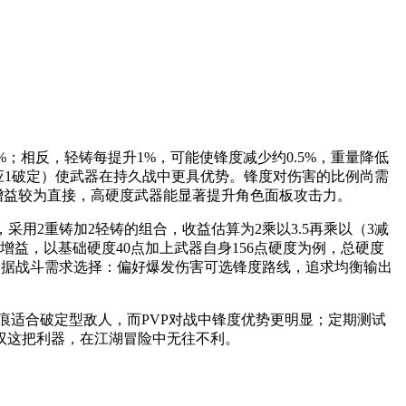
；相反，轻铸每提升1%，可能使锋度减少约0.5%，重量降低
应1破定）使武器在持久战中更具优势。锋度对伤害的比例尚需
其增益较为直接，高硬度武器能显著提升角色面板攻击力。
用2重铸加2轻铸的组合，收益估算为2乘以3.5再乘以（3减
击力增益，以基础硬度40点加上武器自身156点硬度为例，总硬度
需根据战斗需求选择：偏好爆发伤害可选锋度路线，追求均衡输出
痕适合破定型敌人，而PVP对战中锋度优势更明显；定期测试
驭这把利器，在江湖冒险中无往不利。