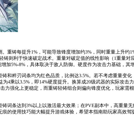
重铸每提升1%，可能导致锋度增加约3%，同时重量上升约1%
轻铸则利于快速破定战术。重量对破定值的线性影响（1重量对
能增加5%-8%，具体取决于敌人防御。硬度作为攻击力基础，
和粹刃词条均为红色品质，比例达3.5%。若不考虑重量变化，采
收益为4乘以3.5%，即14%硬度提升。换算成20级武器的实际攻
组合在攻击力强化上更稳定，而重铸轻铸组合则偏向锋度优化，玩家
铸词条达到3%以上以激活最大效果；在PVE副本中，高重量无
无痕的使用技巧能大幅提升游戏体验，希望本指南助玩家高效驾