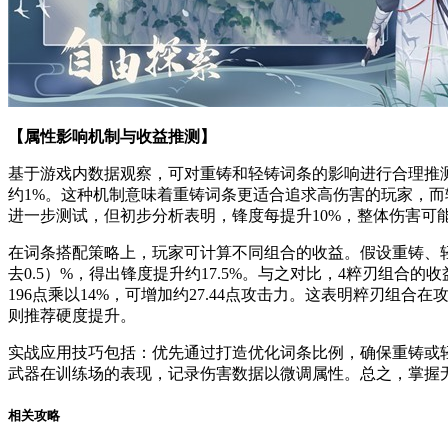
【属性影响机制与收益推测】
基于游戏内数据观察，可对重铸和轻铸词条的影响进行合理推测。
约1%。这种机制意味着重铸词条更适合追求高伤害的玩家，而
进一步测试，但初步分析表明，锋度每提升10%，整体伤害可
在词条搭配策略上，玩家可计算不同组合的收益。假设重铸、轻铸
去0.5）%，得出锋度提升约17.5%。与之对比，4粹刃组合的
196点乘以14%，可增加约27.44点攻击力。这表明粹刃
则推荐硬度提升。
实战应用技巧包括：优先通过打造优化词条比例，确保重铸或轻
武器在训练场的表现，记录伤害数据以微调属性。总之，掌握
相关攻略