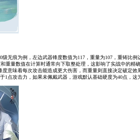
级无痕为例，左边武器锋度数值为117，重量为107，重铸比例达到
是，锋度和重量数值在计算时通常向下取整处理，这影响了实战中的
锋度意味着每次攻击能造成更大伤害，而重量则直接决定破定效果
于1点攻击力，如果未佩戴武器，游戏默认基础硬度为40点，这