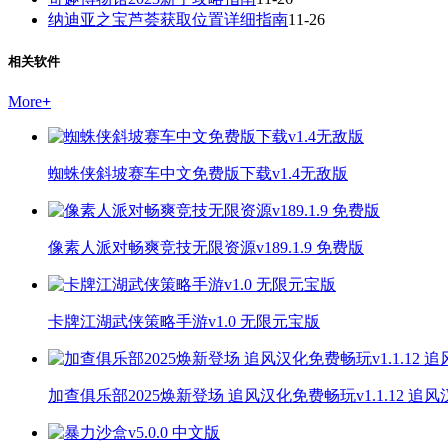
纳迪亚之宝芦荟获取位置详细指南
11-26
相关软件
More
+
蜘蛛侠斜坡赛车中文免费版下载v1.4无敌版
像素人派对畅爽竞技无限资源v189.1.9 免费版
卡牌江湖武侠策略手游v1.0 无限元宝版
加查俱乐部2025焕新登场 追风汉化免费畅玩v1.1.12 追