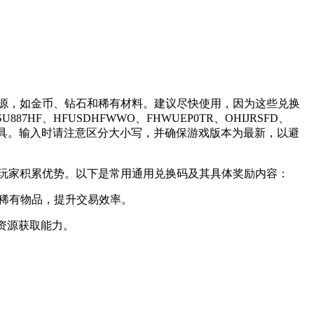
资源，如金币、钻石和稀有材料。建议尽快使用，因为这些兑换
HSU887HF、HFUSDHFWWO、FHWUEP0TR、OHIJRSFD、
高级道具。输入时请注意区分大小写，并确保游戏版本为最新，以避
玩家积累优势。以下是常用通用兑换码及其具体奖励内容：
换稀有物品，提升交易效率。
的资源获取能力。
。