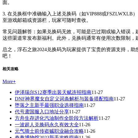
面。
3. 在兑换框中准确输入上述兑换码（如VIP888或FSZL
至游戏邮箱或资源栏，玩家可随时查收。
常见问题解答：如果兑换码无效，可能是已过期或输入错误，
这些渠道常发布新福利。此外，兑换码通常有使用次数限制，
总之，浮石之旅2024兑换码为玩家提供了宝贵的资源支持，
吧！
相关攻略
More
+
伊泽瑞尔S12赛季出装天赋连招指南
11-27
DNF神界魔女自定义词条解析与装备搭配指南
11-27
堕落之主新手最强职业选择指南
11-27
代号鸢国服入口地址分享
11-27
方舟生存进化汽油制作全阶段方法解析
11-27
一波超人兑换码永久有效大全
11-26
元气骑士前传盗贼职业融合攻略
11-26
奇趣博物馆2023新手攻略指南
11-26