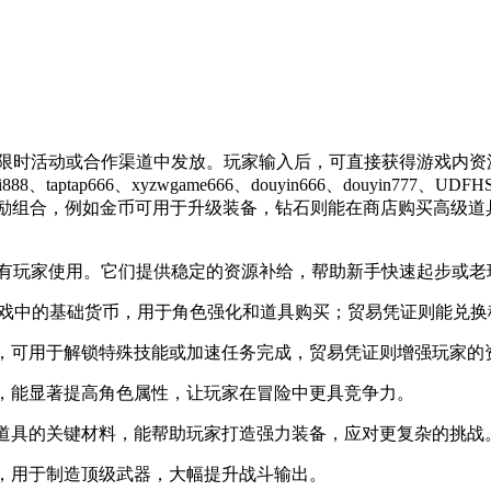
常在限时活动或合作渠道中发放。玩家输入后，可直接获得游戏内
tap666、xyzwgame666、douyin666、douyin777、UDF
应不同的奖励组合，例如金币可用于升级装备，钻石则能在商店购买
有玩家使用。它们提供稳定的资源补给，帮助新手快速起步或老
币是游戏中的基础货币，用于角色强化和道具购买；贸易凭证则能兑
级货币，可用于解锁特殊技能或加速任务完成，贸易凭证则增强玩家
备升级，能显著提高角色属性，让玩家在冒险中更具竞争力。
合成高级道具的关键材料，能帮助玩家打造强力装备，应对更复杂的挑战
有金属，用于制造顶级武器，大幅提升战斗输出。