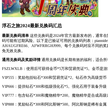
浮石之旅2024最新兑换码汇总
最新兑换码清单
这些兑换码是2024年官方最新发布的，通
码可能有过期风险。以下是已验证可用的兑换码列表：piannidei888、tap
AHAUGFRE66、AFWFRRGHJ999。每个兑换码对
免无效兑换。
通用兑换码及奖励详情
通用兑换码是长期有效的福利，适合所
FSZLWXLB：使用后可获得金币*5万和贸易凭证*5。金
VIP555：奖励包括钻石*300和贸易凭证*2。钻石作为高
VIP666：提供钻石*300和低级强化石*5。强化石用于装
VIP777：包含钻石*300和魔物精华*200。魔物精华是
VIP888：奖励钻石*300和阿比斯钢*500。阿比斯钢是稀