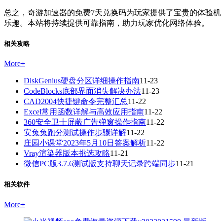
总之，奇游加速器的免费7天兑换码为玩家提供了宝贵的体验
乐趣。本站将持续提供可靠指南，助力玩家优化网络体验。
相关攻略
More
+
DiskGenius硬盘分区详细操作指南
11-23
CodeBlocks底部界面消失解决办法
11-23
CAD2004快捷键命令完整汇总
11-22
Excel常用函数详解与高效应用指南
11-22
360安全卫士屏蔽广告弹窗操作指南
11-22
安兔兔跑分测试操作步骤详解
11-22
庄园小课堂2023年5月10日答案解析
11-22
Vray渲染器版本挑选攻略
11-21
微信PC版3.7.6测试版支持聊天记录跨端同步
11-21
相关软件
More
+