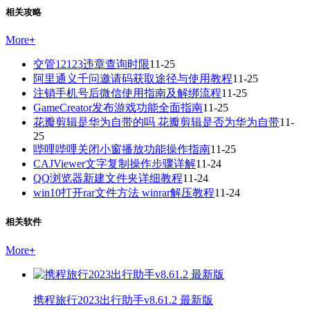
相关攻略
More
+
交管12123违章查询时限
11-25
阿里通义千问邀请码获取途径与使用教程
11-25
注销手机号后微信使用指南及解绑流程
11-25
GameCreator发布游戏功能全面指南
11-25
花瓣剪辑是华为自带的吗 花瓣剪辑是否为华为自带
11-
25
哔哩哔哩关闭小窗播放功能操作指南
11-25
CAJViewer文字复制操作步骤详解
11-24
QQ浏览器新建文件夹详细教程
11-24
win10打开rar文件方法 winrar解压教程
11-24
相关软件
More
+
携程旅行2023出行助手v8.61.2 最新版