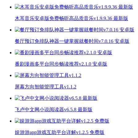
木耳音乐安卓版免费畅听高品质音乐v1.9.9.36 最新版
餐厅预订免排队神器一键掌握就餐时间v7.0.16 安卓版
番剧漫画多平台同步畅读推荐v2.1.0 安卓版
屏幕方向智能管理工具v1.1.2
飞卢中文网小说阅读器v6.5.8 最新版
娱游游app游戏互助平台详解v1.2.5 免费版