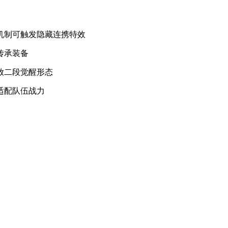
击机制可触发隐藏连携特效
传承装备
放二段觉醒形态
适配队伍战力