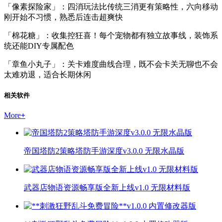
「像素探险家」：四消玩法比传统三消更有策略性，六向移动
刚开始不习惯，熟悉后连击超爽快
「棉花糖」：收集控狂喜！每个宠物都有独立故事线，装饰系
统还能DIY专属配色
「章鱼小丸子」：关卡难度曲线合理，既不会卡关无聊也不会
太难劝退，适合长期休闲
相关软件
More
+
帝国塔防2策略塔防手游深度v3.0.0 无限水晶版
武器店物语资源畅享版全新上线v1.0 无限材料版