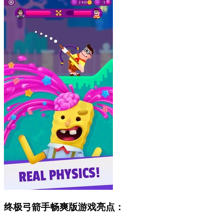
终极弓箭手畅爽版游戏亮点：