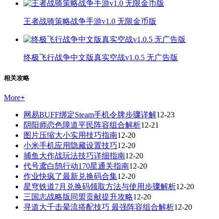
王者战骑策略战争手游v1.0 无限金币版
终极飞行战争中文版真实空战v1.0.5 无广告版
相关攻略
More
+
网易BUFF绑定Steam手机令牌步骤详解
12-23
阴阳师恋色障道平民阵容组合解析
12-21
图片压缩大小实用技巧指南
12-20
小米手机应用隐藏设置技巧
12-20
捕鱼大作战玩法技巧详细指南
12-20
代号鸢白鹄行动170星通关指南
12-20
作业快疯了最新兑换码合集
12-20
星穹铁道7月兑换码领取方法与使用步骤解析
12-20
三国志战略版同盟贡献提升攻略
12-20
寻道大千击晕流搭配技巧 最强阵容组合解析
12-20