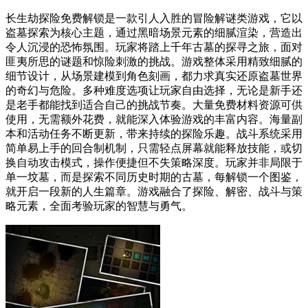
长生劫探险免费解锁是一款引人入胜的冒险解谜类游戏，它以
盗墓探索为核心主题，通过黑暗场景元素的细腻渲染，营造出
令人沉浸的恐怖氛围。玩家将踏上千年古墓的探寻之旅，面对
匪夷所思的谜题和惊险刺激的挑战。游戏整体采用精致细腻的
细节设计，从场景建模到角色刻画，都力求真实还原盗墓世界
的奇幻与危险。多种难度选项让玩家自由选择，无论是新手还
是老手都能找到适合自己的挑战节奏。大量免费材料资源可供
使用，无需额外花费，就能深入体验游戏的丰富内容。海量副
本和活动任务不断更新，带来持续的探险乐趣。战斗系统采用
简单易上手的回合制机制，只需轻点屏幕就能释放技能，或切
换自动攻击模式，操作便捷但不失策略深度。玩家并非局限于
单一坟墓，而是探索不同历史时期的古墓，每解锁一个图鉴，
就开启一段新的人生篇章。游戏融合了探险、解密、战斗与策
略元素，全面考验玩家的智慧与勇气。