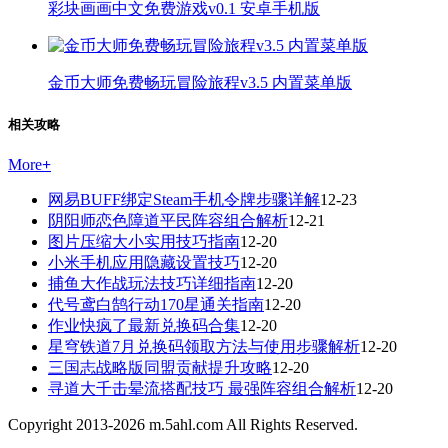
彩块画画中文免费游戏v0.1 安卓手机版
金币大师免费畅玩冒险旅程v3.5 内置菜单版
相关攻略
More
+
网易BUFF绑定Steam手机令牌步骤详解
12-23
阴阳师恋色障道平民阵容组合解析
12-21
图片压缩大小实用技巧指南
12-20
小米手机应用隐藏设置技巧
12-20
捕鱼大作战玩法技巧详细指南
12-20
代号鸢白鹄行动170星通关指南
12-20
作业快疯了最新兑换码合集
12-20
星穹铁道7月兑换码领取方法与使用步骤解析
12-20
三国志战略版同盟贡献提升攻略
12-20
寻道大千击晕流搭配技巧 最强阵容组合解析
12-20
Copyright 2013-
2026
m.5ahl.com All Rights Reserved.