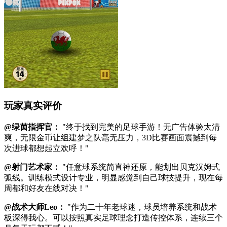
玩家真实评价
@绿茵指挥官：
"终于找到完美的足球手游！无广告体验太清
爽，无限金币让组建梦之队毫无压力，3D比赛画面震撼到每
次进球都想起立欢呼！"
@射门艺术家：
"任意球系统简直神还原，能划出贝克汉姆式
弧线。训练模式设计专业，明显感觉到自己球技提升，现在每
周都和好友在线对决！"
@战术大师Leo：
"作为二十年老球迷，球员培养系统和战术
板深得我心。可以按照真实足球理念打造传控体系，连续三个