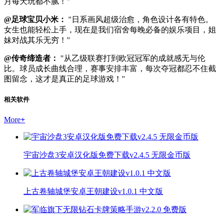
月每天玩都不腻！"
@足球宝贝小米：
"日系画风超级治愈，角色设计各有特色。
女生也能轻松上手，现在是我们宿舍每晚必备的娱乐项目，姐
妹对战其乐无穷！"
@传奇缔造者：
"从乙级联赛打到欧冠冠军的成就感无与伦
比。球员成长曲线合理，赛事安排丰富，每次夺冠都忍不住截
图留念，这才是真正的足球游戏！"
相关软件
More
+
宇宙沙盘3安卓汉化版免费下载v2.4.5 无限金币版
上古卷轴城堡安卓王朝建设v1.0.1 中文版