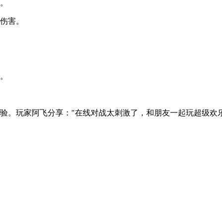
刺。
准伤害。
长。
验。玩家阿飞分享："在线对战太刺激了，和朋友一起玩超级欢乐