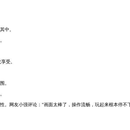
浸其中。
巧。
觉享受。
氛围。
情。
性。网友小强评论："画面太棒了，操作流畅，玩起来根本停不下