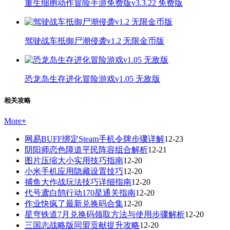
重生细胞动作冒险手游免费版v3.3.22 免费版
驾驶战车抵御尸潮侵袭v1.2 无限金币版
恐龙岛生存进化冒险游戏v1.05 无敌版
相关攻略
More
+
网易BUFF绑定Steam手机令牌步骤详解
12-23
阴阳师恋色障道平民阵容组合解析
12-21
图片压缩大小实用技巧指南
12-20
小米手机应用隐藏设置技巧
12-20
捕鱼大作战玩法技巧详细指南
12-20
代号鸢白鹄行动170星通关指南
12-20
作业快疯了最新兑换码合集
12-20
星穹铁道7月兑换码领取方法与使用步骤解析
12-20
三国志战略版同盟贡献提升攻略
12-20