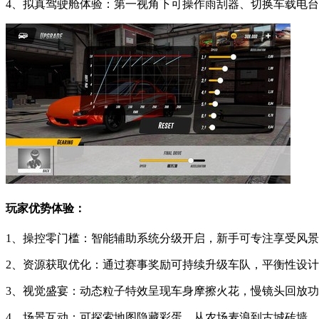
4、拟真驾驶舱体验：第一视角下可操作雨刮器、切换车载电
玩家优势体验：
1、操控零门槛：智能辅助系统分级开启，新手可专注享受风
2、资源获取优化：通过赛事奖励可持续升级车队，平衡性设
3、视觉盛宴：动态粒子特效呈现车身摩擦火花，慢镜头回放
4、场景互动：可探索地图隐藏彩蛋，从农场麦浪到古城砖墙