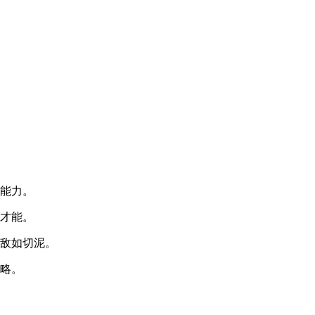
特能力。
导才能。
杀敌如切泥。
策略。