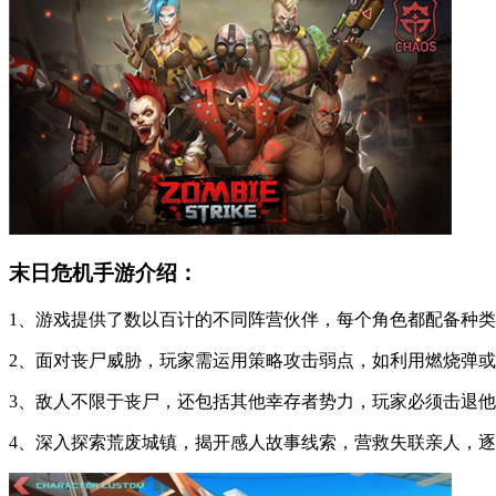
末日危机手游介绍：
1、游戏提供了数以百计的不同阵营伙伴，每个角色都配备种
2、面对丧尸威胁，玩家需运用策略攻击弱点，如利用燃烧弹
3、敌人不限于丧尸，还包括其他幸存者势力，玩家必须击退
4、深入探索荒废城镇，揭开感人故事线索，营救失联亲人，