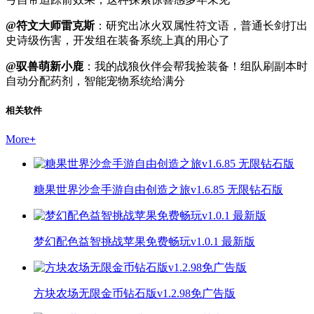
@符文大师雷克斯
：研究出冰火双属性符文语，普通长剑打出
史诗级伤害，开发组在装备系统上真的用心了
@驭兽萌新小鹿
：我的战狼伙伴会帮我捡装备！组队刷副本时
自动分配药剂，智能宠物系统给满分
相关软件
More
+
糖果世界沙盒手游自由创造之旅v1.6.85 无限钻石版
梦幻配色益智挑战苹果免费畅玩v1.0.1 最新版
方块农场无限金币钻石版v1.2.98免广告版