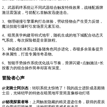
2、武器羁绊系统让不同武器组合触发特殊效果，战锤配盾牌
激活震荡波，弓箭配匕首触发迅捷连击。
3、物理碰撞引擎重构打击体验，劈砍怪物会产生受力反馈，
魔法技能引爆时引发场景元素互动。
4、暗黑美学构建哥特式地牢，随机生成的地下城配合动态天
气系统，每次探险都是全新旅程。
5、神器成长体系让装备随角色同步进化，吞噬多余装备提升
本体属性，打造专属传奇圣物。
6、智能手势操作系统优化战斗节奏，滑屏闪避+点触施法+长
按蓄力的组合操作简单却富有深度。
冒险者心声
@龙骑士阿尔杰
：转职系统太惊艳了！我的战士进阶成圣殿骑
士后，光铸铠甲的特效在暗黑地牢里简直像移动灯塔
@秘境探索者琳
：上周触发隐藏的精灵遗迹任务，获得的星辰
弓自带追踪箭效果，这种探索惊喜感多年未见