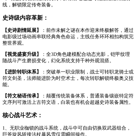
线，解锁限定传奇装备。
史诗级内容革新：
【史诗剧情延展】
：前作未解之谜在本作迎来终极解答，通过
电影级过场动画串联经典角色命运，主线任务环环相扣构筑完
整世界观。
【视觉盛宴升级】
：全3D角色建模配合动态光影，铠甲纹理
随战斗产生磨损变化，幻化系统支持千种外观混搭。
【进阶转职体系】
：突破单一职业限制，战士可转职龙骑士或
符文剑圣，法师能进阶为时空术士，每次转职解锁终极奥义技
能。
【符文秘语传承】
：颠覆传统装备体系，普通装备镶嵌特定符
文序列可激活上古符文语，白装也有机会超越史诗装备属性。
核心战斗艺术：
1、无职业枷锁的战斗系统，战斗中可自由切换双武器组合，
巨斧旋风斩接法杖暴风雪仅需瞬间操作。