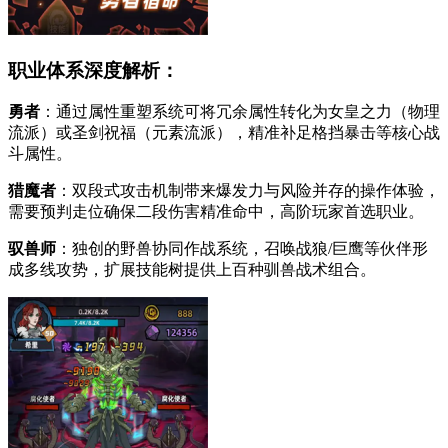
职业体系深度解析：
勇者
：通过属性重塑系统可将冗余属性转化为女皇之力（物理
流派）或圣剑祝福（元素流派），精准补足格挡暴击等核心战
斗属性。
猎魔者
：双段式攻击机制带来爆发力与风险并存的操作体验，
需要预判走位确保二段伤害精准命中，高阶玩家首选职业。
驭兽师
：独创的野兽协同作战系统，召唤战狼/巨鹰等伙伴形
成多线攻势，扩展技能树提供上百种驯兽战术组合。