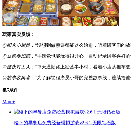
玩家真实反馈：
@阳光小厨娘：
“没想到做煎饼都能这么治愈，听着顾客们的故
@豆浆要加糖：
“手残党也能玩得很开心，自动记录顾客喜好的
@熬夜打工人：
“每天通勤路上经营半小时，看着小店从推车变
@故事收集者：
“为了解锁程序员小哥的完整故事线，连续给他
相关软件
More
+
楼下的早餐店免费经营模拟游戏v2.6.1 无限钻石版