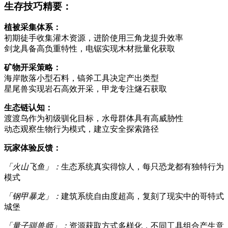
生存技巧精要：
植被采集体系：
初期徒手收集灌木资源，进阶使用三角龙提升效率
剑龙具备高负重特性，电锯实现木材批量化获取
矿物开采策略：
海岸散落小型石料，镐斧工具决定产出类型
星尾兽实现岩石高效开采，甲龙专注燧石获取
生态链认知：
渡渡鸟作为初级驯化目标，水母群体具有高威胁性
动态观察生物行为模式，建立安全探索路径
玩家体验反馈：
「火山飞鱼」：
生态系统真实得惊人，每只恐龙都有独特行为
模式
「钢甲暴龙」：
建筑系统自由度超高，复刻了现实中的哥特式
城堡
「量子驯兽师」：
资源获取方式多样化，不同工具组合产生意