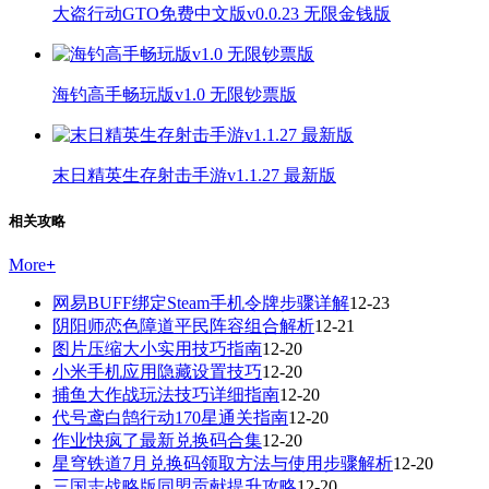
大盗行动GTO免费中文版v0.0.23 无限金钱版
海钓高手畅玩版v1.0 无限钞票版
末日精英生存射击手游v1.1.27 最新版
相关攻略
More
+
网易BUFF绑定Steam手机令牌步骤详解
12-23
阴阳师恋色障道平民阵容组合解析
12-21
图片压缩大小实用技巧指南
12-20
小米手机应用隐藏设置技巧
12-20
捕鱼大作战玩法技巧详细指南
12-20
代号鸢白鹄行动170星通关指南
12-20
作业快疯了最新兑换码合集
12-20
星穹铁道7月兑换码领取方法与使用步骤解析
12-20
三国志战略版同盟贡献提升攻略
12-20