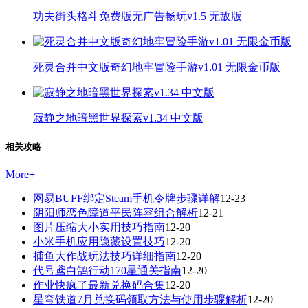
功夫街头格斗免费版无广告畅玩v1.5 无敌版
死灵合并中文版奇幻地牢冒险手游v1.01 无限金币版
寂静之地暗黑世界探索v1.34 中文版
相关攻略
More
+
网易BUFF绑定Steam手机令牌步骤详解
12-23
阴阳师恋色障道平民阵容组合解析
12-21
图片压缩大小实用技巧指南
12-20
小米手机应用隐藏设置技巧
12-20
捕鱼大作战玩法技巧详细指南
12-20
代号鸢白鹄行动170星通关指南
12-20
作业快疯了最新兑换码合集
12-20
星穹铁道7月兑换码领取方法与使用步骤解析
12-20