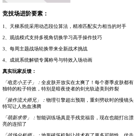
竞技场进阶要素：
1、天梯系统采用动态段位算法，精准匹配实力相当的对手
2、观战模式支持多视角切换学习高手操作技巧
3、每周主题战场轮换带来全新战术挑战
4、成就系统解锁专属称号与特效入场动画
真实玩家反馈：
「电竞小王子」：
全皮肤开放实在太爽了！每个赛季皮肤都有
独特的粒子特效，特别是暗夜使者的剑光轨迹美到炸裂
「操作流大师兄」：
物理引擎超出预期，重剑劈砍时的慢镜头
特写让人热血沸腾
「萌新求带」：
智能训练场真是手残党福音，现在也能打出漂
亮的连招了
「战场分析师」：
地形破坏机制让战术有了更多可能性，伏击