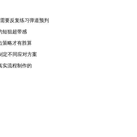
中需要反复练习弹道预判
的短狙超带感
击策略才有胜算
制定不同应对方案
真实流程制作的