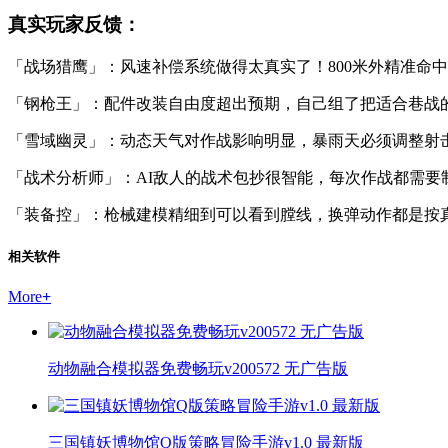
真实玩家反馈：
「战场猎鹰」：风速补偿系统做得太真实了！800米外精准命
「钢枪王」：配件改装自由度超出预期，自己组了把适合巷战
「雪域幽灵」：动态天气对作战影响明显，暴雨天必须调整射
「战术分析师」：AI敌人的战术包抄很智能，每次作战都需要
「装备控」：枪械建模精细到可以看到膛线，换弹动作都是按
相关软件
More
+
动物融合模拟器免费畅玩v200572 无广告版
三国镇妖博物馆Q版策略冒险手游v1.0 最新版