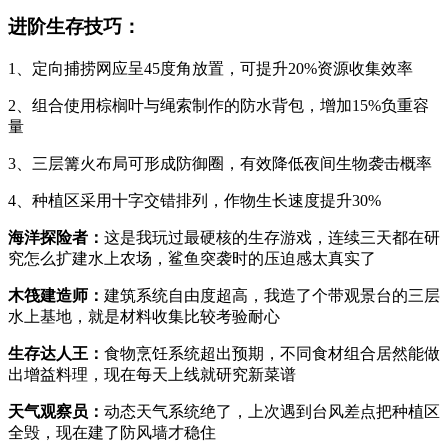
进阶生存技巧：
1、定向捕捞网应呈45度角放置，可提升20%资源收集效率
2、组合使用棕榈叶与绳索制作的防水背包，增加15%负重容
量
3、三层篝火布局可形成防御圈，有效降低夜间生物袭击概率
4、种植区采用十字交错排列，作物生长速度提升30%
海洋探险者：
这是我玩过最硬核的生存游戏，连续三天都在研
究怎么扩建水上农场，鲨鱼突袭时的压迫感太真实了
木筏建造师：
建筑系统自由度超高，我造了个带观景台的三层
水上基地，就是材料收集比较考验耐心
生存达人王：
食物烹饪系统超出预期，不同食材组合居然能做
出增益料理，现在每天上线就研究新菜谱
天气观察员：
动态天气系统绝了，上次遇到台风差点把种植区
全毁，现在建了防风墙才稳住