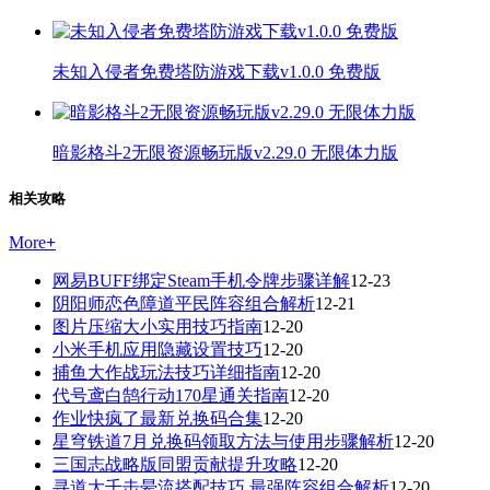
未知入侵者免费塔防游戏下载v1.0.0 免费版
暗影格斗2无限资源畅玩版v2.29.0 无限体力版
相关攻略
More
+
网易BUFF绑定Steam手机令牌步骤详解
12-23
阴阳师恋色障道平民阵容组合解析
12-21
图片压缩大小实用技巧指南
12-20
小米手机应用隐藏设置技巧
12-20
捕鱼大作战玩法技巧详细指南
12-20
代号鸢白鹄行动170星通关指南
12-20
作业快疯了最新兑换码合集
12-20
星穹铁道7月兑换码领取方法与使用步骤解析
12-20
三国志战略版同盟贡献提升攻略
12-20
寻道大千击晕流搭配技巧 最强阵容组合解析
12-20