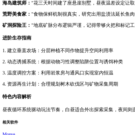
海岛建筑师：
"花三天时间建了座悬崖别墅，昼夜温差设定让取
荒野美食家：
"食物保鲜机制很真实，研究出用盐渍法延长鱼肉
矿洞探险王：
"地底矿脉分布逻辑严谨，记得带够火把和标记工
进阶生存指南
1. 建立垂直农场：分层种植不同作物提升空间利用率
2. 动态诱捕系统：根据动物习性调整陷阱位置与诱饵种类
3. 温度调控方案：利用岩浆房与通风口实现室内恒温
4. 资源再生计划：合理规划树木砍伐区与矿物采集周期
特色内容解析
昼夜循环系统驱动玩法节奏，白昼适合外出探索采集，夜间则
相关软件
More
+