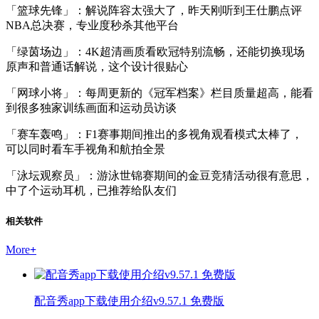
「篮球先锋」：解说阵容太强大了，昨天刚听到王仕鹏点评
NBA总决赛，专业度秒杀其他平台
「绿茵场边」：4K超清画质看欧冠特别流畅，还能切换现场
原声和普通话解说，这个设计很贴心
「网球小将」：每周更新的《冠军档案》栏目质量超高，能看
到很多独家训练画面和运动员访谈
「赛车轰鸣」：F1赛事期间推出的多视角观看模式太棒了，
可以同时看车手视角和航拍全景
「泳坛观察员」：游泳世锦赛期间的金豆竞猜活动很有意思，
中了个运动耳机，已推荐给队友们
相关软件
More
+
配音秀app下载使用介绍v9.57.1 免费版