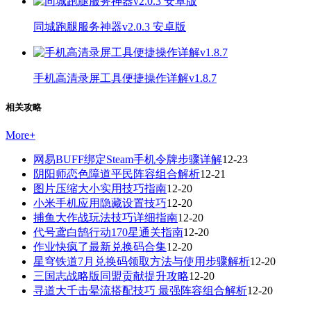
同城跑腿服务神器v2.0.3 安卓版
手机高清录屏工具便捷操作详解v1.8.7
相关攻略
More
+
网易BUFF绑定Steam手机令牌步骤详解
12-23
阴阳师恋色障道平民阵容组合解析
12-21
图片压缩大小实用技巧指南
12-20
小米手机应用隐藏设置技巧
12-20
捕鱼大作战玩法技巧详细指南
12-20
代号鸢白鹄行动170星通关指南
12-20
作业快疯了最新兑换码合集
12-20
星穹铁道7月兑换码领取方法与使用步骤解析
12-20
三国志战略版同盟贡献提升攻略
12-20
寻道大千击晕流搭配技巧 最强阵容组合解析
12-20