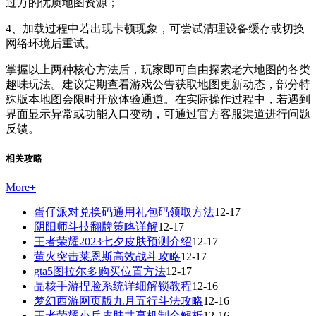
过万的优质地图资源；
4、加载过程中若出现卡顿现象，可尝试清理设备缓存或切换
网络环境后重试。
掌握以上两种核心方法后，玩家即可自由探索老六地图的各类
趣味玩法。建议定期查看游戏公告获取地图更新动态，部分特
殊版本地图会限时开放体验通道。在实际操作过程中，若遇到
界面显示异常或功能入口变动，可通过官方客服渠道进行问题
反馈。
相关攻略
More
+
蛋仔派对兑换码通用礼包码领取方法
12-17
阴阳师斗技翻牌策略详解
12-17
王者荣耀2023七夕皮肤预测介绍
12-17
萤火突击莱恩斯高效战斗攻略
12-17
gta5图拉尔多购买位置方法
12-17
晶核手游捏脸系统详细解锁教程
12-16
梦幻西游网页版九月五行斗法攻略
12-16
王者荣耀小兵皮肤共享机制全解析
12-16