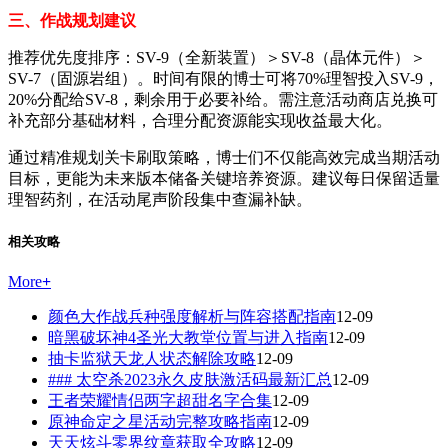
三、作战规划建议
推荐优先度排序：SV-9（全新装置）＞SV-8（晶体元件）＞
SV-7（固源岩组）。时间有限的博士可将70%理智投入SV-9，
20%分配给SV-8，剩余用于必要补给。需注意活动商店兑换可
补充部分基础材料，合理分配资源能实现收益最大化。
通过精准规划关卡刷取策略，博士们不仅能高效完成当期活动
目标，更能为未来版本储备关键培养资源。建议每日保留适量
理智药剂，在活动尾声阶段集中查漏补缺。
相关攻略
More
+
颜色大作战兵种强度解析与阵容搭配指南
12-09
暗黑破坏神4圣光大教堂位置与进入指南
12-09
抽卡监狱天龙人状态解除攻略
12-09
### 太空杀2023永久皮肤激活码最新汇总
12-09
王者荣耀情侣两字超甜名字合集
12-09
原神命定之星活动完整攻略指南
12-09
天天炫斗零界纹章获取全攻略
12-09