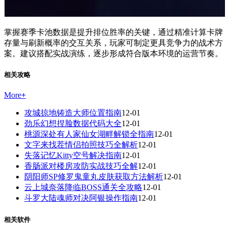
掌握赛季卡池数据是提升排位胜率的关键，通过精准计算卡牌
存量与刷新概率的交互关系，玩家可制定更具竞争力的战术方
案。建议搭配实战演练，逐步形成符合版本环境的运营节奏。
相关攻略
More
+
攻城掠地铸造大师位置指南
12-01
劲乐幻想捏脸数据代码大全
12-01
桃源深处有人家仙女湖畔解锁全指南
12-01
文字来找茬情侣拍照技巧全解析
12-01
失落记忆Kitty空号解决指南
12-01
香肠派对楼房攻防实战技巧全解
12-01
阴阳师SP修罗鬼童丸皮肤获取方法解析
12-01
云上城奈落降临BOSS通关全攻略
12-01
斗罗大陆魂师对决阿银操作指南
12-01
相关软件