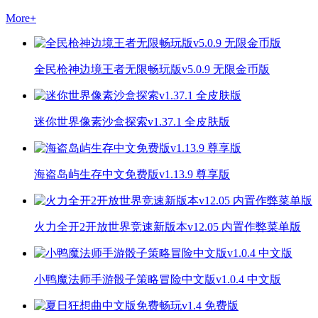
More
+
全民枪神边境王者无限畅玩版v5.0.9 无限金币版
迷你世界像素沙盒探索v1.37.1 全皮肤版
海盗岛屿生存中文免费版v1.13.9 尊享版
火力全开2开放世界竞速新版本v12.05 内置作弊菜单版
小鸭魔法师手游骰子策略冒险中文版v1.0.4 中文版