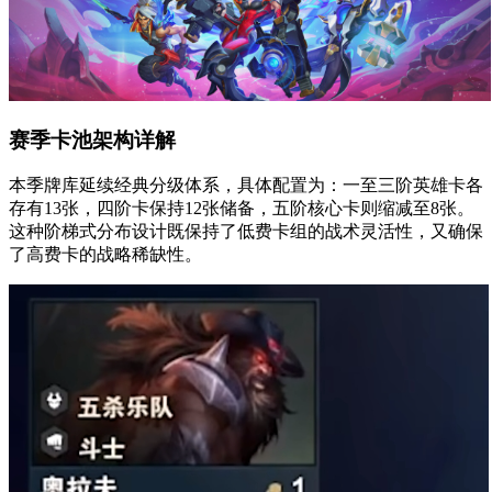
赛季卡池架构详解
本季牌库延续经典分级体系，具体配置为：一至三阶英雄卡各
存有13张，四阶卡保持12张储备，五阶核心卡则缩减至8张。
这种阶梯式分布设计既保持了低费卡组的战术灵活性，又确保
了高费卡的战略稀缺性。