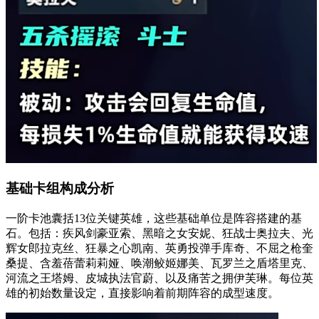
基础卡组构成分析
一阶卡池囊括13位关键英雄，这些基础单位是阵容搭建的基
石。包括：疾风剑豪亚索、黑暗之女安妮、狂战士奥拉夫、光
辉女郎拉克丝、狂暴之心凯南、英勇投弹手库奇、不屈之枪奎
桑提、含羞蓓蕾莉莉娅、唤潮鲛姬娜美、瓦罗兰之盾塔里克、
河流之王塔姆、皮城执法官蔚、以及痛苦之拥伊芙琳。每位英
雄的初始数量设定，直接影响着前期阵容的成型速度。