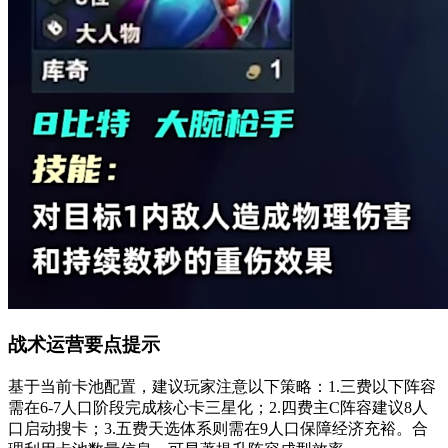
战术运营要点提示
基于当前卡池配置，建议玩家注意以下策略：1.三费以下阵容
需在6-7人口阶段完成核心卡三星化；2.四费主C阵容建议8人
口启动搜卡；3.五费天选体系则需在9人口保障经济充裕。合