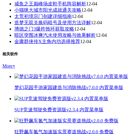
咸鱼之王巅峰场皮鞋手机阵容解析
12-04
小猫咪大城市阳光成就通关攻略
12-04
太荒初境宗门创建详细指南
12-04
造梦无双兑换码暗号及使用方法详解
12-04
博德之门3爆炸饰环获取攻略
12-04
暗区突围冰爽汽水使用攻略与效果解析
12-04
金庸群侠传X主角内功选择推荐
12-04
相关软件
More
+
梦幻花园手游家园建造与消除挑战v7.0.0 内置菜单版
SUP竞速驾驶免费资源版v2.3.4 内置菜单版
狂野飙车氮气加速版实景赛道挑战v2.0.0 免费版