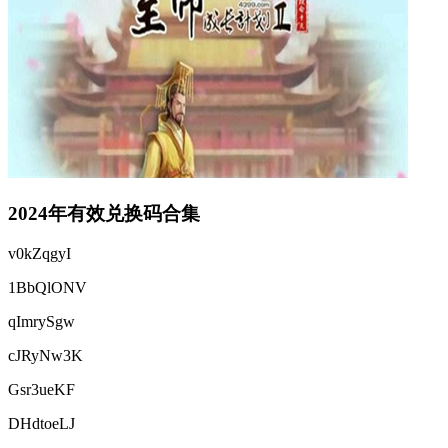
2024年有效兑换码合集
v0kZqgyI
1BbQlONV
qImrySgw
cJRyNw3K
Gsr3ueKF
DHdtoeLJ