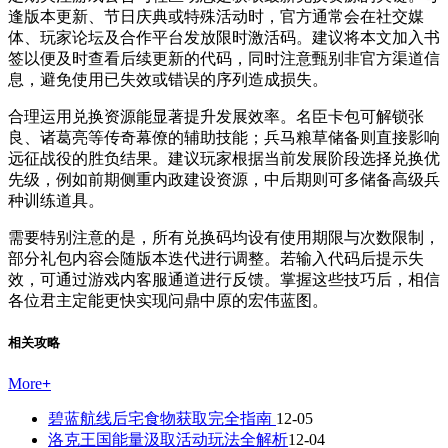
逢版本更新、节日庆典或特殊活动时，官方通常会在社交媒
体、玩家论坛及合作平台发放限时激活码。建议将本文加入书
签以便及时查看后续更新的代码，同时注意甄别非官方渠道信
息，避免使用已失效或错误的序列造成损失。
合理运用兑换资源能显著提升发展效率。名臣卡包可解锁张
良、诸葛亮等传奇幕僚的辅助技能；兵马粮草储备则直接影响
远征战役的胜负结果。建议玩家根据当前发展阶段选择兑换优
先级，例如前期侧重内政建设资源，中后期则可多储备高级兵
种训练道具。
需要特别注意的是，所有兑换码均设有使用期限与次数限制，
部分礼包内容会随版本迭代进行调整。若输入代码后提示失
效，可通过游戏内客服通道进行反馈。掌握这些技巧后，相信
各位君主定能更快实现问鼎中原的宏伟蓝图。
相关攻略
More
+
碧蓝航线后宅食物获取完全指南
12-05
洛克王国能量汲取活动玩法全解析
12-04