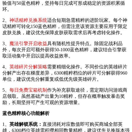
验值与50蓝色精粹，坚持每日完成可形成稳定的资源积累循
环。
2、
神话精粹兑换系统
适合短期急需精粹的进阶玩家。每个神
话精粹可转化150蓝色精粹，但需注意该资源主要应用于限定
皮肤兑换，建议优先保障皮肤获取需求后再考虑转化操作。
3、
魔法引擎开启收益
具有随机性提升特点。除固定战利品
外，每次开启可额外获得50-1000蓝色精粹，建议结合引擎获
取活动集中开启以提高收益效率。
4、
英雄碎片分解策略
需要精细化操作。不同价位的英雄碎片
分解产出存在梯度差异，6300精粹档位的碎片可分解获得960
单位，建议优先分解重复或低优先级英雄碎片。
5、
每日免费宝箱机制
作为补充获取途径，需定期访问游戏商
店领取。虽然基础产出量为10精粹，但存在概率触发暴击奖
励，长期坚持可产生可观的资源增量。
蓝色精粹核心功能解析
1、
英雄解锁系统：
直接消耗对应数值即可购买商城全部英
雄，6300档位英雄需积攒相同数量精粹，建议优先兑换版本强