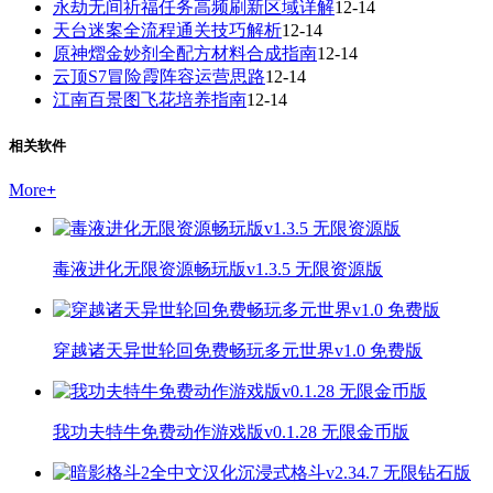
永劫无间祈福任务高频刷新区域详解
12-14
天台迷案全流程通关技巧解析
12-14
原神熠金妙剂全配方材料合成指南
12-14
云顶S7冒险霞阵容运营思路
12-14
江南百景图飞花培养指南
12-14
相关软件
More
+
毒液进化无限资源畅玩版v1.3.5 无限资源版
穿越诸天异世轮回免费畅玩多元世界v1.0 免费版
我功夫特牛免费动作游戏版v0.1.28 无限金币版