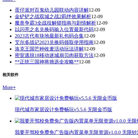
蛋仔派对百鬼幼儿园联动内容详解
12-09
金铲铲之战双城之战2羁绊效果解析
12-09
魔兽争霸3全战役解锁指南与剧情解析
12-09
以闪亮之名兑换码输入位置最新代码
12-09
2023古代有块地最新礼包码合集
12-09
艾尔多战记2023兑换码领取使用指南
12-09
洛克王国芒种收麦活动玩法详解
12-09
密室逃脱18移动迷城扇贝肉获取方法
12-09
**正统三国神将挑选全攻略**
12-08
相关软件
More
+
现代城市家居设计免费畅玩v5.5.6 无限金币版
我要开驾校免费免广告版内置菜单无限资源v1.0.0 无限