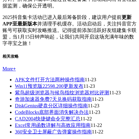
据监测，确保公开透明。
2025抖音集卡活动已进入最后筹备阶段，建议用户提前
更新
APP至最新版本
并清理手机缓存。活动启动后，关注抖音官方
账号可获取实时攻略推送。记得提前添加活跃好友组建集卡联
盟，当1月15日钟声响起，让我们共同开启这场充满年味的数
字寻宝之旅！
相关攻略
More
+
APK文件打开方法两种操作指南
11-23
Win11预览版22598.200更新发布
11-23
紫鸟超级浏览器与候鸟指纹浏览器对比评测
11-23
奇游加速器免费7天兑换码获取指南
11-23
DiskGenius硬盘分区详细操作指南
11-23
CodeBlocks底部界面消失解决办法
11-23
CAD2004快捷键命令完整汇总
11-22
Excel常用函数详解与高效应用指南
11-22
360安全卫士屏蔽广告弹窗操作指南
11-22