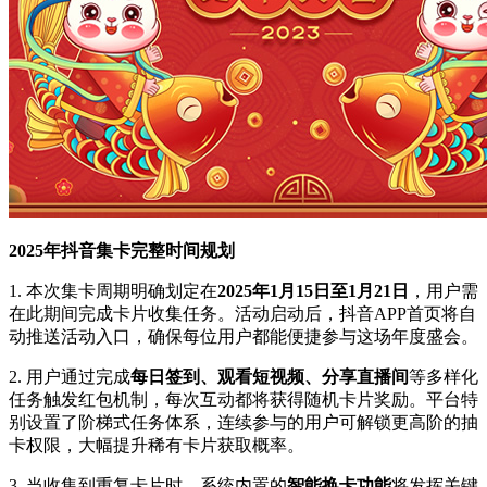
2025年抖音集卡完整时间规划
1. 本次集卡周期明确划定在
2025年1月15日至1月21日
，用户需
在此期间完成卡片收集任务。活动启动后，抖音APP首页将自
动推送活动入口，确保每位用户都能便捷参与这场年度盛会。
2. 用户通过完成
每日签到、观看短视频、分享直播间
等多样化
任务触发红包机制，每次互动都将获得随机卡片奖励。平台特
别设置了阶梯式任务体系，连续参与的用户可解锁更高阶的抽
卡权限，大幅提升稀有卡片获取概率。
3. 当收集到重复卡片时，系统内置的
智能换卡功能
将发挥关键