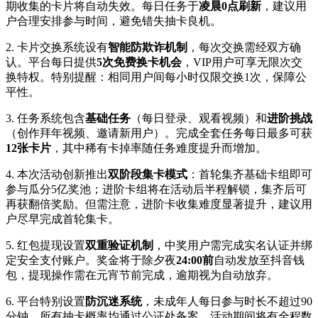
期收集的卡片将自动失效。每日任务于
凌晨0点刷新
，建议用
户合理安排参与时间，避免错失抽卡良机。
2. 卡片交换系统设有
智能防欺诈机制
，每次交换需经双方确
认。平台每日提供
5次免费换卡机会
，VIP用户可享无限次交
换特权。特别提醒：相同用户间每小时仅限交换1次，保障公
平性。
3. 任务系统包含
基础任务
（每日登录、观看视频）和
进阶挑战
（创作拜年视频、邀请新用户）。完成全套任务每日最多可获
12张卡片
，其中稀有卡掉率随任务难度提升而增加。
4. 本次活动创新推出
双阶段集卡模式
：首轮集齐基础卡组即可
参与瓜分5亿奖池；进阶卡组将在活动后半程解锁，集齐后可
再获翻倍奖励。但需注意，进阶卡收集难度显著提升，建议用
户尽早完成首轮集卡。
5. 红包提现设置
双重验证机制
，中奖用户需完成实名认证并绑
定安全支付账户。奖金将于除夕夜
24:00前
自动发放至抖音钱
包，提现操作需在元宵节前完成，逾期视为自动放弃。
6. 平台特别设置
防沉迷系统
，未成年人每日参与时长不超过90
分钟。所有抽卡概率均通过公证处备案，活动期间将有全程数