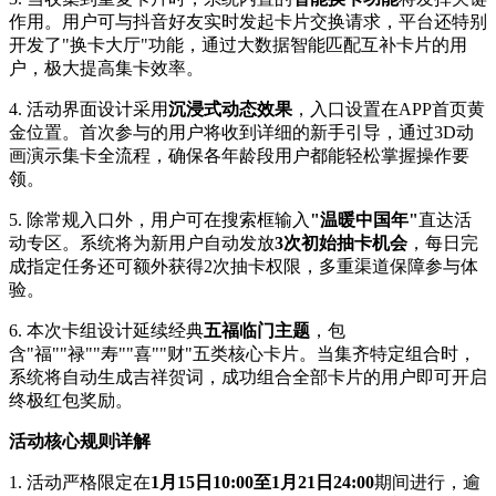
作用。用户可与抖音好友实时发起卡片交换请求，平台还特别
开发了"换卡大厅"功能，通过大数据智能匹配互补卡片的用
户，极大提高集卡效率。
4. 活动界面设计采用
沉浸式动态效果
，入口设置在APP首页黄
金位置。首次参与的用户将收到详细的新手引导，通过3D动
画演示集卡全流程，确保各年龄段用户都能轻松掌握操作要
领。
5. 除常规入口外，用户可在搜索框输入
"温暖中国年"
直达活
动专区。系统将为新用户自动发放
3次初始抽卡机会
，每日完
成指定任务还可额外获得2次抽卡权限，多重渠道保障参与体
验。
6. 本次卡组设计延续经典
五福临门主题
，包
含"福""禄""寿""喜""财"五类核心卡片。当集齐特定组合时，
系统将自动生成吉祥贺词，成功组合全部卡片的用户即可开启
终极红包奖励。
活动核心规则详解
1. 活动严格限定在
1月15日10:00至1月21日24:00
期间进行，逾