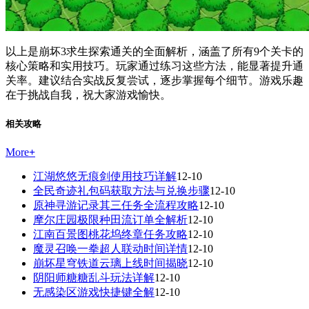
以上是崩坏3求生探索通关的全面解析，涵盖了所有9个关卡的
核心策略和实用技巧。玩家通过练习这些方法，能显著提升通
关率。建议结合实战反复尝试，逐步掌握每个细节。游戏乐趣
在于挑战自我，祝大家游戏愉快。
相关攻略
More
+
江湖悠悠无痕剑使用技巧详解
12-10
全民奇迹礼包码获取方法与兑换步骤
12-10
原神寻游记录其三任务全流程攻略
12-10
摩尔庄园极限种田流订单全解析
12-10
江南百景图桃花坞终章任务攻略
12-10
魔灵召唤一拳超人联动时间详情
12-10
崩坏星穹铁道云璃上线时间揭晓
12-10
阴阳师糖糖乱斗玩法详解
12-10
无感染区游戏快捷键全解
12-10