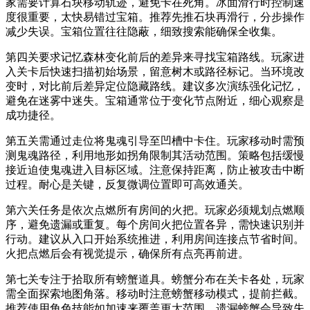
家需要计算石块移动轨迹，避免卡在死角。冰面滑行时控制速
度很重要，太快易错过宝箱。推荐先推石块再滑行，分步操作
减少失误。宝箱位置往往隐蔽，细致搜索能确保全收集。
第四关要求记忆森林变化前后的差异来寻找宝箱路线。玩家进
入关卡后快速扫描初始场景，留意树木或路径标记。当环境改
变时，对比前后差异定位隐藏路线。建议多次演练强化记忆，
避免在迷雾中迷失。宝箱通常位于变化节点附近，细心观察是
成功捷径。
第五关需通过走位将鬼魂引导至凹槽中卡住。玩家移动时需预
测鬼魂路径，利用地形如拐角限制其活动范围。策略包括缓慢
接近迫使鬼魂进入目标区域。注意保持距离，防止被攻击中断
过程。耐心是关键，反复微调位置即可高效通关。
第六关任务是依次点燃所有房间的火把。玩家必须规划点燃顺
序，避免遗漏或重复。每个房间火把位置各异，需快速识别并
行动。建议从入口开始系统推进，利用房间连接点节省时间。
火把点燃后会有视觉提示，确保所有点亮再前进。
第七关专注于拾取所有螃蟹道具。螃蟹分布在关卡各处，玩家
需全面探索地图角落。移动时注意螃蟹移动模式，提前拦截。
推荐使用角色技能如加速来覆盖更大范围。遗漏螃蟹会导致失