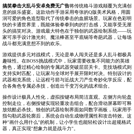
搞笑拳击大乱斗安卓免费无广告
将传统格斗游戏颠覆为充满创
意的娱乐盛宴。这款动作手游采用夸张的Q版美术风格，用圆
润可爱的角色造型取代了传统拳击的血腥场景。玩家在色彩明
快的卡通世界里，既能体验拳拳到肉的打击感，又能享受无厘
头的搞笑对决。游戏最大特色在于独创的武器绘制系统——玩
家可亲手设计激光剑、魔法棒甚至平底锅等奇葩武器，让每场
战斗都充满意想不到的欢乐。
游戏提供多元对战模式，无论是单人闯关还是多人乱斗都极具
趣味性。在BOSS挑战模式中，玩家需要收集不同能力的英雄
角色，通过精心绘制的专属武器突破层层关卡。竞技场模式则
支持实时匹配，让玩家与全球对手展开限时对决。特别设计的
武器相克系统，让远程弓箭与近战大刀产生奇妙化学反应，配
合各角色专属必杀技，创造出千变万化的战术组合。
操作设计极具人性化，虚拟按键布局简洁直观。左侧方向轮盘
控制走位，右侧按键实现轻重攻击组合，配合滑动屏幕即可释
放炫酷必杀技。独创的武器绘制界面如同数字画板，玩家用手
指勾勒武器轮廓后，系统会自动生成物理属性和攻击特效。这
种"画什么用什么"的机制，让小学生也能轻松设计出超规格武
器，真正实现"想象力就是战斗力"。