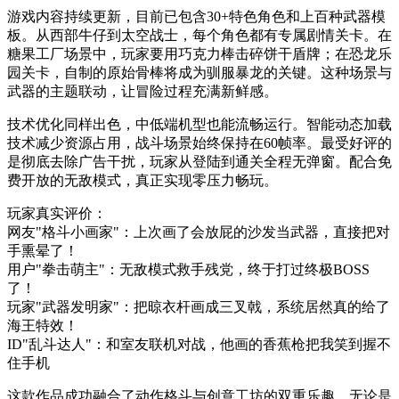
游戏内容持续更新，目前已包含30+特色角色和上百种武器模
板。从西部牛仔到太空战士，每个角色都有专属剧情关卡。在
糖果工厂场景中，玩家要用巧克力棒击碎饼干盾牌；在恐龙乐
园关卡，自制的原始骨棒将成为驯服暴龙的关键。这种场景与
武器的主题联动，让冒险过程充满新鲜感。
技术优化同样出色，中低端机型也能流畅运行。智能动态加载
技术减少资源占用，战斗场景始终保持在60帧率。最受好评的
是彻底去除广告干扰，玩家从登陆到通关全程无弹窗。配合免
费开放的无敌模式，真正实现零压力畅玩。
玩家真实评价：
网友"格斗小画家"：上次画了会放屁的沙发当武器，直接把对
手熏晕了！
用户"拳击萌主"：无敌模式救手残党，终于打过终极BOSS
了！
玩家"武器发明家"：把晾衣杆画成三叉戟，系统居然真的给了
海王特效！
ID"乱斗达人"：和室友联机对战，他画的香蕉枪把我笑到握不
住手机
这款作品成功融合了动作格斗与创意工坊的双重乐趣。无论是