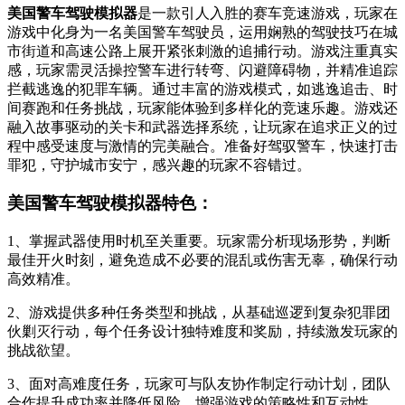
美国警车驾驶模拟器
是一款引人入胜的赛车竞速游戏，玩家在
游戏中化身为一名美国警车驾驶员，运用娴熟的驾驶技巧在城
市街道和高速公路上展开紧张刺激的追捕行动。游戏注重真实
感，玩家需灵活操控警车进行转弯、闪避障碍物，并精准追踪
拦截逃逸的犯罪车辆。通过丰富的游戏模式，如逃逸追击、时
间赛跑和任务挑战，玩家能体验到多样化的竞速乐趣。游戏还
融入故事驱动的关卡和武器选择系统，让玩家在追求正义的过
程中感受速度与激情的完美融合。准备好驾驭警车，快速打击
罪犯，守护城市安宁，感兴趣的玩家不容错过。
美国警车驾驶模拟器特色：
1、掌握武器使用时机至关重要。玩家需分析现场形势，判断
最佳开火时刻，避免造成不必要的混乱或伤害无辜，确保行动
高效精准。
2、游戏提供多种任务类型和挑战，从基础巡逻到复杂犯罪团
伙剿灭行动，每个任务设计独特难度和奖励，持续激发玩家的
挑战欲望。
3、面对高难度任务，玩家可与队友协作制定行动计划，团队
合作提升成功率并降低风险，增强游戏的策略性和互动性。