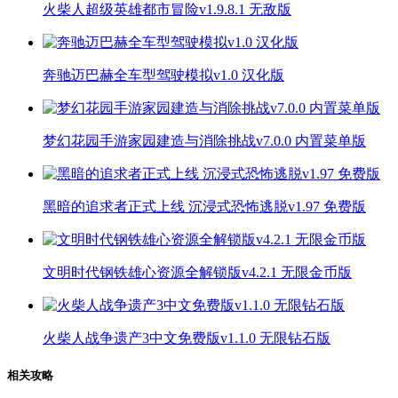
火柴人超级英雄都市冒险v1.9.8.1 无敌版
奔驰迈巴赫全车型驾驶模拟v1.0 汉化版
梦幻花园手游家园建造与消除挑战v7.0.0 内置菜单版
黑暗的追求者正式上线 沉浸式恐怖逃脱v1.97 免费版
文明时代钢铁雄心资源全解锁版v4.2.1 无限金币版
火柴人战争遗产3中文免费版v1.1.0 无限钻石版
相关攻略